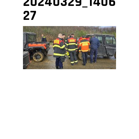
20240329_1406
27