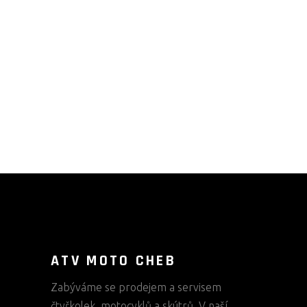
ATV MOTO CHEB
Zabýváme se prodejem a servisem
čtyřkolek, motocyklů a skútrů. V naší