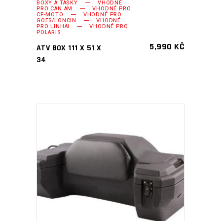
BOXY A TAŠKY
VHODNÉ
PRO CAN AM
VHODNÉ PRO
CF-MOTO
VHODNÉ PRO
GOES/LONCIN
VHODNÉ
PRO LINHAI
VHODNÉ PRO
POLARIS
5,990
KČ
ATV BOX 111 X 51 X
34
PŘIDAT DO KOŠÍKU