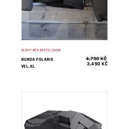
SLEVY ATV MOTO CHEB
4,790
KČ
BUNDA POLARIS
PŮVODNÍ
AKTUÁLN
3,490
KČ
VEL.XL
CENA
CENA
BYLA:
JE:
4,790 KČ.
3,490 KČ