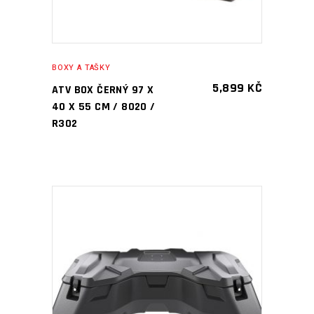
BOXY A TAŠKY
5,899
KČ
ATV BOX ČERNÝ 97 X
40 X 55 CM / 8020 /
R302
PŘIDAT DO KOŠÍKU