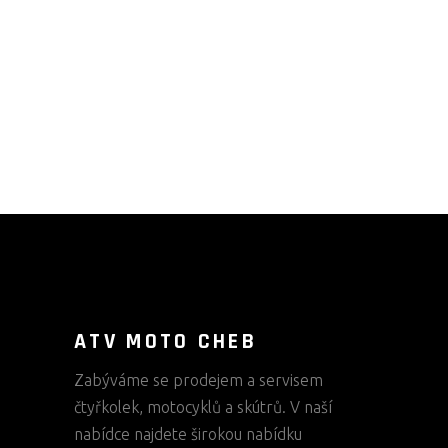
ATV MOTO CHEB
Zabýváme se prodejem a servisem
čtyřkolek, motocyklů a skútrů. V naší
nabídce najdete širokou nabídku