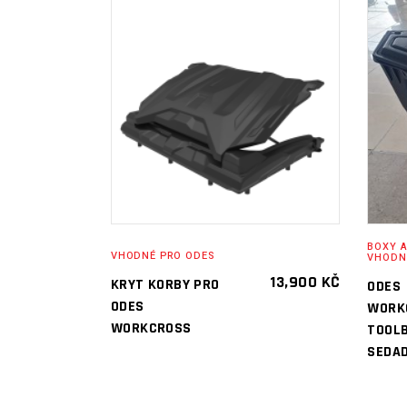
PŘIDAT DO
KOŠÍKU
BOXY A
VHODNÉ PRO ODES
VHODN
13,900
KČ
KRYT KORBY PRO
ODES
ODES
WORK
WORKCROSS
TOOLB
SEDA