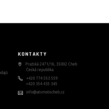
KONTAKTY
Pražská 2471/16, 35002 Cheb
Česká republika
údajů
+420 774 553 559
+420 354 435 345
info@atvmotocheb.cz