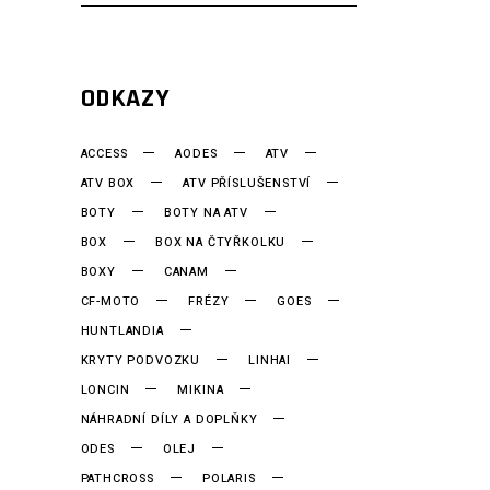
ODKAZY
ACCESS
AODES
ATV
ATV BOX
ATV PŘÍSLUŠENSTVÍ
BOTY
BOTY NA ATV
BOX
BOX NA ČTYŘKOLKU
BOXY
CANAM
CF-MOTO
FRÉZY
GOES
HUNTLANDIA
KRYTY PODVOZKU
LINHAI
LONCIN
MIKINA
NÁHRADNÍ DÍLY A DOPLŇKY
ODES
OLEJ
PATHCROSS
POLARIS