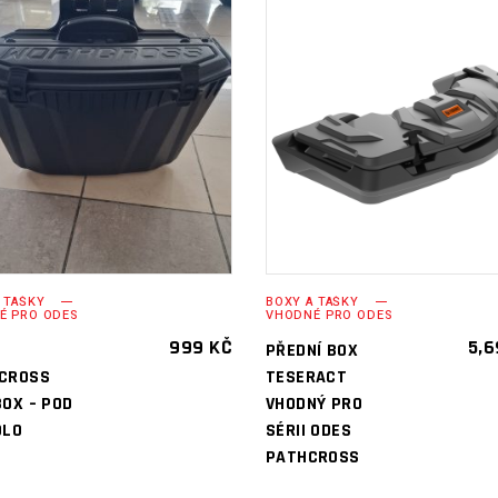
PŘIDAT DO
PŘIDAT DO
KOŠÍKU
KOŠÍKU
 TAŠKY
BOXY A TAŠKY
É PRO ODES
VHODNÉ PRO ODES
999
KČ
5,
PŘEDNÍ BOX
CROSS
TESERACT
OX – POD
VHODNÝ PRO
DLO
SÉRII ODES
PATHCROSS