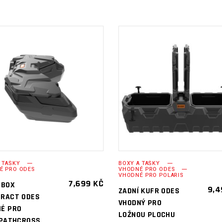
PŘIDAT DO
PŘIDAT DO
KOŠÍKU
KOŠÍKU
 TAŠKY
BOXY A TAŠKY
É PRO ODES
VHODNÉ PRO ODES
VHODNÉ PRO POLARIS
7,699
KČ
 BOX
9,
ZADNÍ KUFR ODES
ERACT ODES
VHODNÝ PRO
É PRO
LOŽNOU PLOCHU
 PATHCROSS