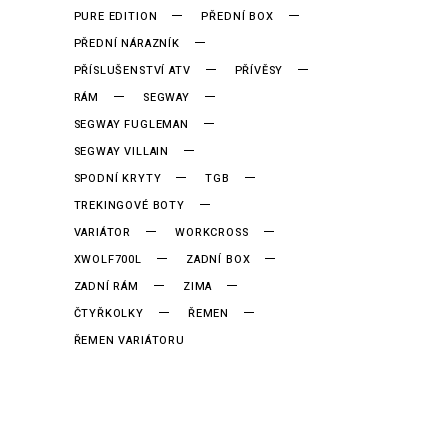
PURE EDITION
PŘEDNÍ BOX
PŘEDNÍ NÁRAZNÍK
PŘÍSLUŠENSTVÍ ATV
PŘÍVĚSY
RÁM
SEGWAY
SEGWAY FUGLEMAN
SEGWAY VILLAIN
SPODNÍ KRYTY
TGB
TREKINGOVÉ BOTY
VARIÁTOR
WORKCROSS
XWOLF700L
ZADNÍ BOX
ZADNÍ RÁM
ZIMA
ČTYŘKOLKY
ŘEMEN
ŘEMEN VARIÁTORU