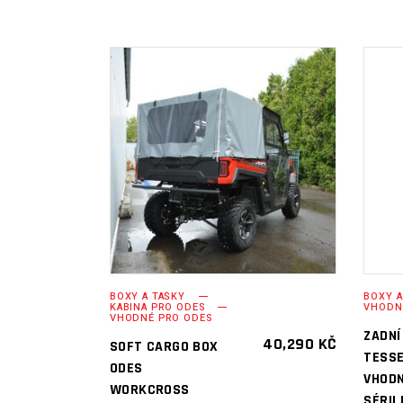
PŘIDAT DO
KOŠÍKU
BOXY A TAŠKY
BOXY A
KABINA PRO ODES
VHODN
VHODNÉ PRO ODES
ZADNÍ
40,290
KČ
SOFT CARGO BOX
TESS
ODES
VHODN
WORKCROSS
SÉRII