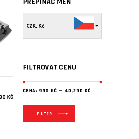
PŘEPÍNAČ MĚN
CZK, Kč
FILTROVAT CENU
CENA:
990 KČ
—
40,290 KČ
690
KČ
FILTER
Minimální
Maximální
cena
cena