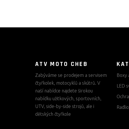
ATV MOTO CHEB
KAT
Zabýváme se prodejem a servisem
Boxy 
čtyřkolek, motocyklů a skútrů. V
LED s
naší nabídce najdete širokou
Ochra
nabídku užitkových, sportovních,
UTV, side-by-side strojů, ale i
Radlic
dětských čtyřkole