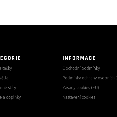
EGORIE
INFORMACE
a tašky
Obchodní podmínky
větla
Podmínky ochrany osobních 
nné štíty
Zásady cookies (EU)
e a doplňky
Nastavení cookies