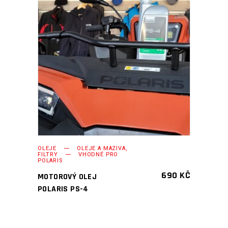
PŘIDAT DO KOŠÍKU
OLEJE
OLEJE A MAZIVA,
FILTRY
VHODNÉ PRO
POLARIS
690
KČ
MOTOROVÝ OLEJ
POLARIS PS-4