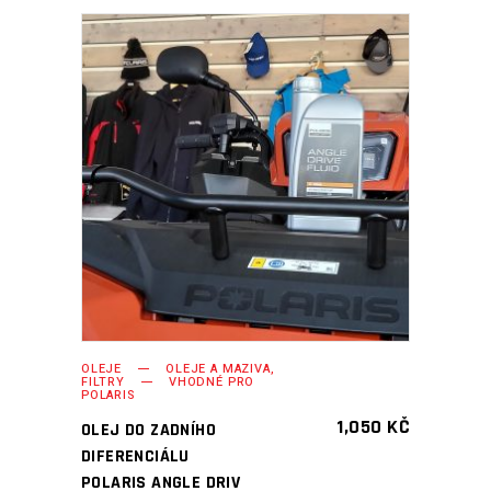
PŘIDAT DO KOŠÍKU
OLEJE
OLEJE A MAZIVA,
FILTRY
VHODNÉ PRO
POLARIS
1,050
KČ
OLEJ DO ZADNÍHO
DIFERENCIÁLU
POLARIS ANGLE DRIV