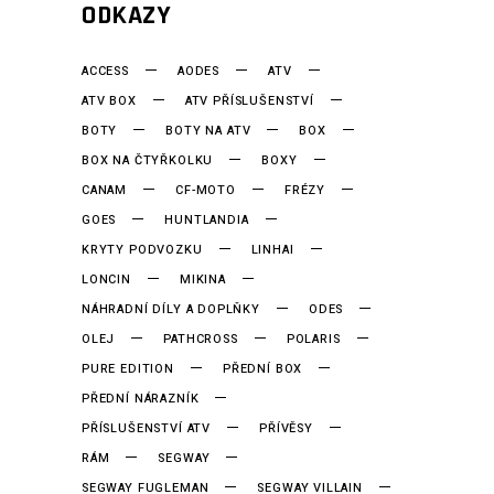
ODKAZY
ACCESS
AODES
ATV
ATV BOX
ATV PŘÍSLUŠENSTVÍ
BOTY
BOTY NA ATV
BOX
BOX NA ČTYŘKOLKU
BOXY
CANAM
CF-MOTO
FRÉZY
GOES
HUNTLANDIA
KRYTY PODVOZKU
LINHAI
LONCIN
MIKINA
NÁHRADNÍ DÍLY A DOPLŇKY
ODES
OLEJ
PATHCROSS
POLARIS
PURE EDITION
PŘEDNÍ BOX
PŘEDNÍ NÁRAZNÍK
PŘÍSLUŠENSTVÍ ATV
PŘÍVĚSY
RÁM
SEGWAY
SEGWAY FUGLEMAN
SEGWAY VILLAIN