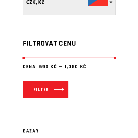
CZK, Kč
FILTROVAT CENU
CENA:
690 KČ
—
1,050 KČ
FILTER
Minimální
Maximální
cena
cena
BAZAR