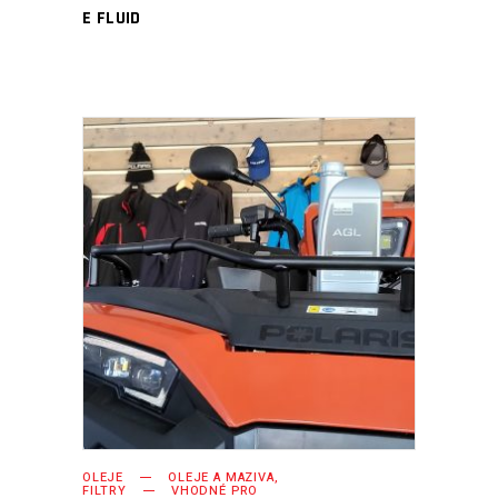
E FLUID
PŘIDAT DO KOŠÍKU
OLEJE
OLEJE A MAZIVA,
FILTRY
VHODNÉ PRO