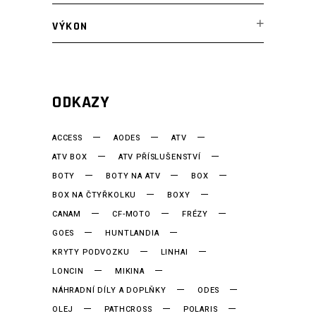
VÝKON
ODKAZY
ACCESS
AODES
ATV
ATV BOX
ATV PŘÍSLUŠENSTVÍ
BOTY
BOTY NA ATV
BOX
BOX NA ČTYŘKOLKU
BOXY
CANAM
CF-MOTO
FRÉZY
GOES
HUNTLANDIA
KRYTY PODVOZKU
LINHAI
LONCIN
MIKINA
NÁHRADNÍ DÍLY A DOPLŇKY
ODES
OLEJ
PATHCROSS
POLARIS