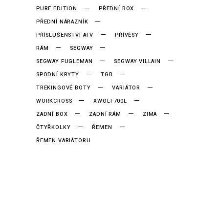
PURE EDITION
PŘEDNÍ BOX
PŘEDNÍ NÁRAZNÍK
PŘÍSLUŠENSTVÍ ATV
PŘÍVĚSY
RÁM
SEGWAY
SEGWAY FUGLEMAN
SEGWAY VILLAIN
SPODNÍ KRYTY
TGB
TREKINGOVÉ BOTY
VARIÁTOR
WORKCROSS
XWOLF700L
ZADNÍ BOX
ZADNÍ RÁM
ZIMA
ČTYŘKOLKY
ŘEMEN
ŘEMEN VARIÁTORU