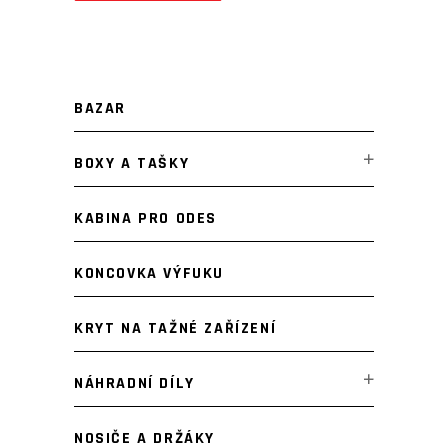
Minimální
Maximální
cena
cena
BAZAR
BOXY A TAŠKY
KABINA PRO ODES
KONCOVKA VÝFUKU
KRYT NA TAŽNÉ ZAŘÍZENÍ
NÁHRADNÍ DÍLY
NOSIČE A DRŽÁKY