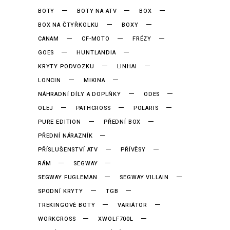
BOTY
BOTY NA ATV
BOX
BOX NA ČTYŘKOLKU
BOXY
CANAM
CF-MOTO
FRÉZY
GOES
HUNTLANDIA
KRYTY PODVOZKU
LINHAI
LONCIN
MIKINA
NÁHRADNÍ DÍLY A DOPLŇKY
ODES
OLEJ
PATHCROSS
POLARIS
PURE EDITION
PŘEDNÍ BOX
PŘEDNÍ NÁRAZNÍK
PŘÍSLUŠENSTVÍ ATV
PŘÍVĚSY
RÁM
SEGWAY
SEGWAY FUGLEMAN
SEGWAY VILLAIN
SPODNÍ KRYTY
TGB
TREKINGOVÉ BOTY
VARIÁTOR
WORKCROSS
XWOLF700L