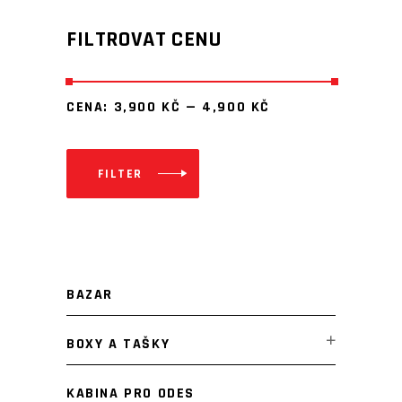
FILTROVAT CENU
CENA:
3,900 KČ
—
4,900 KČ
FILTER
Minimální
Maximální
cena
cena
BAZAR
BOXY A TAŠKY
KABINA PRO ODES