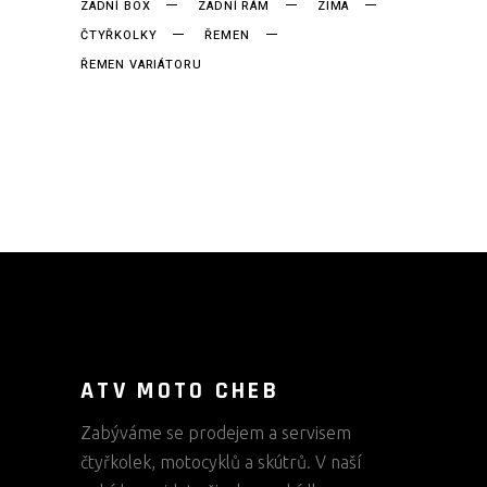
ZADNÍ BOX
ZADNÍ RÁM
ZIMA
ČTYŘKOLKY
ŘEMEN
ŘEMEN VARIÁTORU
ATV MOTO CHEB
Zabýváme se prodejem a servisem
čtyřkolek, motocyklů a skútrů. V naší