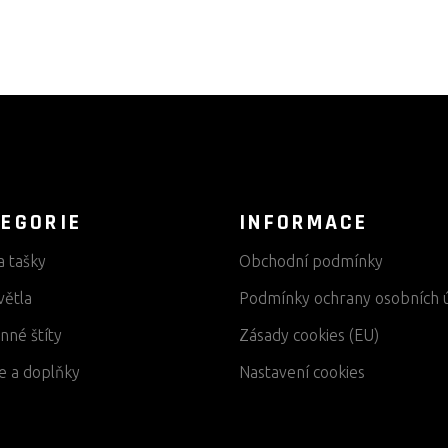
EGORIE
INFORMACE
a tašky
Obchodní podmínky
větla
Podmínky ochrany osobních 
nné štíty
Zásady cookies (EU)
e a doplňky
Nastavení cookies