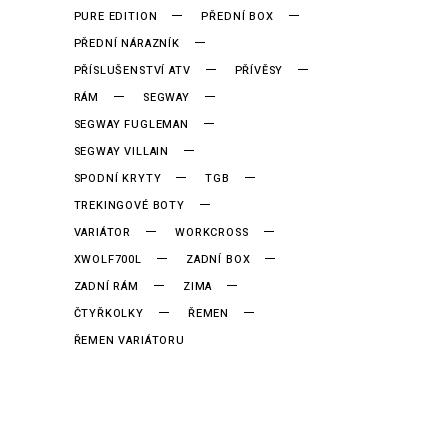
PURE EDITION
PŘEDNÍ BOX
PŘEDNÍ NÁRAZNÍK
PŘÍSLUŠENSTVÍ ATV
PŘÍVĚSY
RÁM
SEGWAY
SEGWAY FUGLEMAN
SEGWAY VILLAIN
SPODNÍ KRYTY
TGB
TREKINGOVÉ BOTY
VARIÁTOR
WORKCROSS
XWOLF700L
ZADNÍ BOX
ZADNÍ RÁM
ZIMA
ČTYŘKOLKY
ŘEMEN
ŘEMEN VARIÁTORU