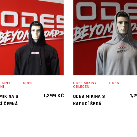
PŘIDAT DO
PŘIDAT DO
KOŠÍKU
KOŠÍKU
IKINY
ODES
ODES MIKINY
ODES
NÍ
OBLEČENÍ
1,299
KČ
1,
MIKINA S
ODES MIKINA S
Í ČERNÁ
KAPUCÍ ŠEDÁ