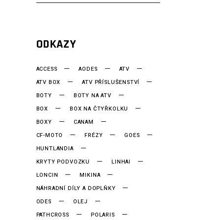
ODKAZY
ACCESS
AODES
ATV
ATV BOX
ATV PŘÍSLUŠENSTVÍ
BOTY
BOTY NA ATV
BOX
BOX NA ČTYŘKOLKU
BOXY
CANAM
CF-MOTO
FRÉZY
GOES
HUNTLANDIA
KRYTY PODVOZKU
LINHAI
LONCIN
MIKINA
NÁHRADNÍ DÍLY A DOPLŇKY
ODES
OLEJ
PATHCROSS
POLARIS