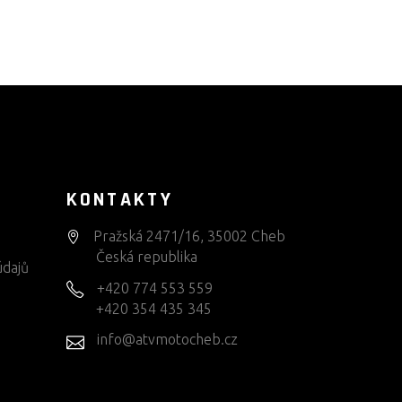
KONTAKTY
Pražská 2471/16, 35002 Cheb
Česká republika
údajů
+420 774 553 559
+420 354 435 345
info@atvmotocheb.cz