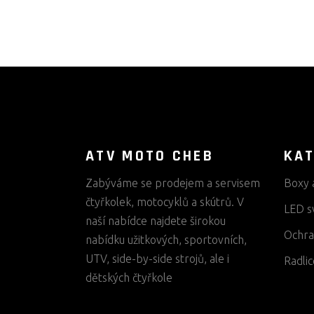
ATV MOTO CHEB
KAT
Zabýváme se prodejem a servisem
Boxy 
čtyřkolek, motocyklů a skútrů. V
LED s
naší nabídce najdete širokou
Ochra
nabídku užitkových, sportovních,
UTV, side-by-side strojů, ale i
Radlic
dětských čtyřkole