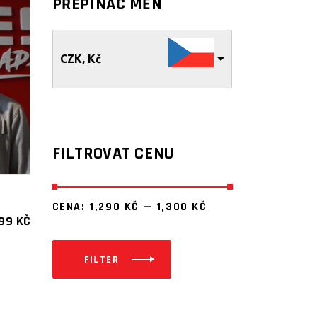
PŘEPÍNAČ MĚN
CZK, Kč
FILTROVAT CENU
CENA:
1,290 KČ
—
1,300 KČ
299
KČ
FILTER
Minimální
Maximální
cena
cena