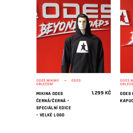
PŘIDAT DO
KOŠÍKU
ODES MIKINY
ODES
ODES M
OBLEČENÍ
OBLEČE
1,299
KČ
MIKINA ODES
ODES 
ČERNÁ/ČERNÁ –
KAPUC
SPECIÁLNÍ EDICE
– VELKÉ LOGO