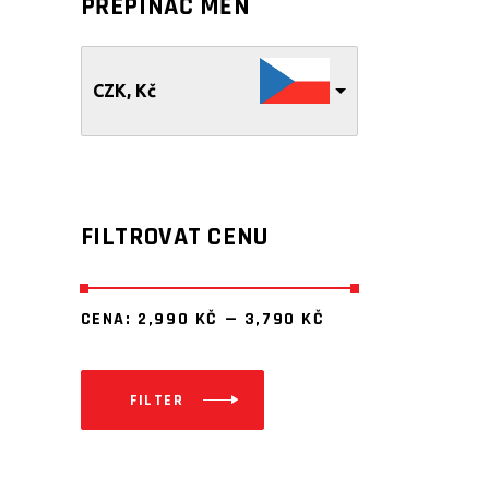
PŘEPÍNAČ MĚN
CZK, Kč
FILTROVAT CENU
CENA:
2,990 KČ
—
3,790 KČ
FILTER
Minimální
Maximální
cena
cena