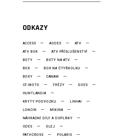
ODKAZY
ACCESS
AODES
ATV
ATV BOX
ATV PŘÍSLUŠENSTVÍ
BOTY
BOTY NA ATV
BOX
BOX NA ČTYŘKOLKU
BOXY
CANAM
CF-MOTO
FRÉZY
GOES
HUNTLANDIA
KRYTY PODVOZKU
LINHAI
LONCIN
MIKINA
NÁHRADNÍ DÍLY A DOPLŇKY
ODES
OLEJ
PATHCROSS
POLARIS