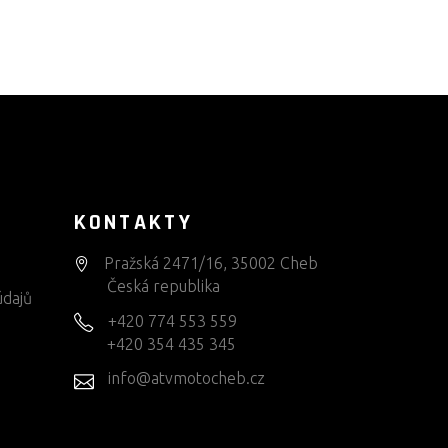
KONTAKTY
Pražská 2471/16, 35002 Cheb
Česká republika
údajů
+420 774 553 559
+420 354 435 345
info@atvmotocheb.cz