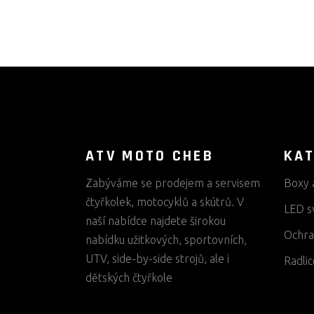
ATV MOTO CHEB
KAT
Zabýváme se prodejem a servisem
Boxy 
čtyřkolek, motocyklů a skútrů. V
LED s
naší nabídce najdete širokou
Ochra
nabídku užitkových, sportovních,
UTV, side-by-side strojů, ale i
Radlic
dětských čtyřkole