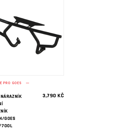
PŘIDAT DO
KOŠÍKU
É PRO GOES
3,790
KČ
 NÁRAZNÍK
NÍ
NÍK
N/GOES
F700L