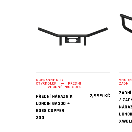
PŘIDAT DO
KOŠÍKU
OCHRANNÉ DÍLY
VHODN
ČTYŘKOLEK
PŘEDNÍ
ZADNÍ
VHODNÉ PRO GOES
ZADNÍ
2,999
KČ
PŘEDNÍ NÁRAZNÍK
/ ZAD
LONCIN GA300 +
NÁRAZ
GOES COPPER
LONCI
300
XWOL