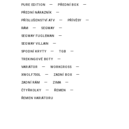
PURE EDITION
PŘEDNÍ BOX
PŘEDNÍ NÁRAZNÍK
PŘÍSLUŠENSTVÍ ATV
PŘÍVĚSY
RÁM
SEGWAY
SEGWAY FUGLEMAN
SEGWAY VILLAIN
SPODNÍ KRYTY
TGB
TREKINGOVÉ BOTY
VARIÁTOR
WORKCROSS
XWOLF700L
ZADNÍ BOX
ZADNÍ RÁM
ZIMA
ČTYŘKOLKY
ŘEMEN
ŘEMEN VARIÁTORU