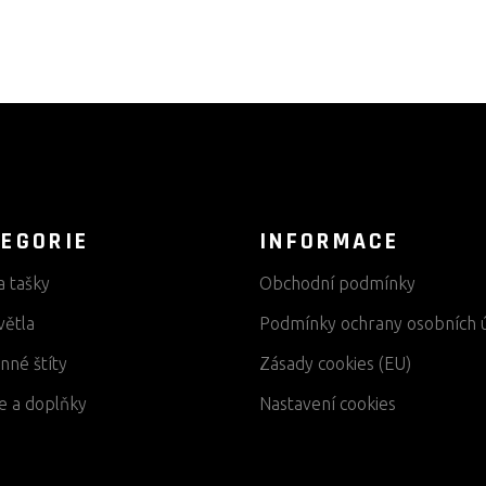
EGORIE
INFORMACE
a tašky
Obchodní podmínky
větla
Podmínky ochrany osobních 
nné štíty
Zásady cookies (EU)
e a doplňky
Nastavení cookies