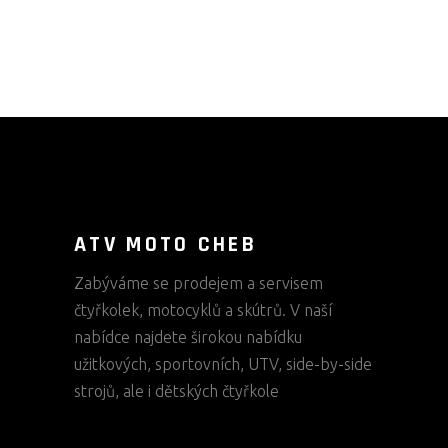
ATV MOTO CHEB
Zabýváme se prodejem a servisem
čtyřkolek, motocyklů a skútrů. V naší
nabídce najdete širokou nabídku
užitkových, sportovních, UTV, side-by-side
strojů, ale i dětských čtyřkole