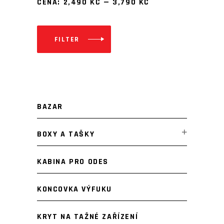
CENA:
2,490 KČ
—
3,790 KČ
FILTER
Minimální
Maximální
cena
cena
BAZAR
BOXY A TAŠKY
KABINA PRO ODES
KONCOVKA VÝFUKU
KRYT NA TAŽNÉ ZAŘÍZENÍ