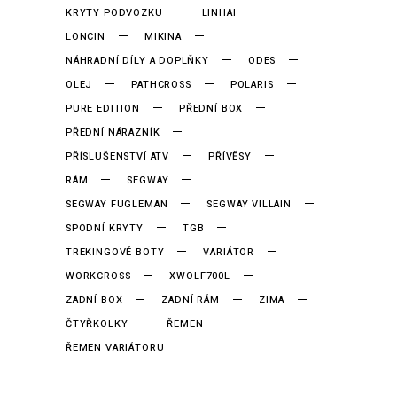
KRYTY PODVOZKU
LINHAI
LONCIN
MIKINA
NÁHRADNÍ DÍLY A DOPLŇKY
ODES
OLEJ
PATHCROSS
POLARIS
PURE EDITION
PŘEDNÍ BOX
PŘEDNÍ NÁRAZNÍK
PŘÍSLUŠENSTVÍ ATV
PŘÍVĚSY
RÁM
SEGWAY
SEGWAY FUGLEMAN
SEGWAY VILLAIN
SPODNÍ KRYTY
TGB
TREKINGOVÉ BOTY
VARIÁTOR
WORKCROSS
XWOLF700L
ZADNÍ BOX
ZADNÍ RÁM
ZIMA
ČTYŘKOLKY
ŘEMEN
ŘEMEN VARIÁTORU