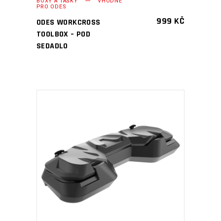
BOXY A TAŠKY
VHODNÉ
PRO ODES
999
KČ
ODES WORKCROSS
TOOLBOX – POD
SEDADLO
PŘIDAT DO KOŠÍKU