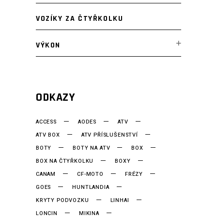
VOZÍKY ZA ČTYŘKOLKU
VÝKON
ODKAZY
ACCESS
AODES
ATV
ATV BOX
ATV PŘÍSLUŠENSTVÍ
BOTY
BOTY NA ATV
BOX
BOX NA ČTYŘKOLKU
BOXY
CANAM
CF-MOTO
FRÉZY
GOES
HUNTLANDIA
KRYTY PODVOZKU
LINHAI
LONCIN
MIKINA