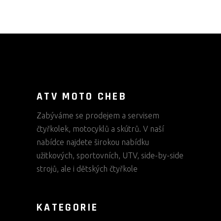
ATV MOTO CHEB
Zabýváme se prodejem a servisem
čtyřkolek, motocyklů a skútrů. V naší
nabídce najdete širokou nabídku
užitkových, sportovních, UTV, side-by-side
strojů, ale i dětských čtyřkole
KATEGORIE