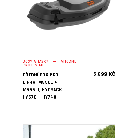
PŘIDAT DO KOŠÍKU
BOXY A TAŠKY
VHODNÉ
PRO LINHAI
5,699
KČ
PŘEDNÍ BOX PRO
LINHAI M550L +
M565LI, HYTRACK
HY570 + HY740