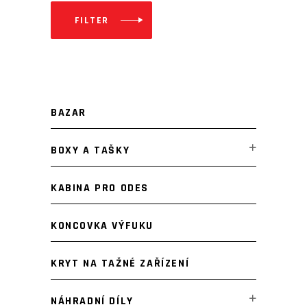
FILTER
Minimální
Maximální
cena
cena
BAZAR
BOXY A TAŠKY
KABINA PRO ODES
KONCOVKA VÝFUKU
KRYT NA TAŽNÉ ZAŘÍZENÍ
NÁHRADNÍ DÍLY