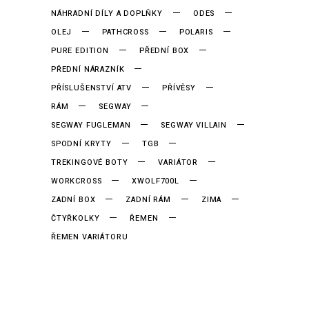
NÁHRADNÍ DÍLY A DOPLŇKY
ODES
OLEJ
PATHCROSS
POLARIS
PURE EDITION
PŘEDNÍ BOX
PŘEDNÍ NÁRAZNÍK
PŘÍSLUŠENSTVÍ ATV
PŘÍVĚSY
RÁM
SEGWAY
SEGWAY FUGLEMAN
SEGWAY VILLAIN
SPODNÍ KRYTY
TGB
TREKINGOVÉ BOTY
VARIÁTOR
WORKCROSS
XWOLF700L
ZADNÍ BOX
ZADNÍ RÁM
ZIMA
ČTYŘKOLKY
ŘEMEN
ŘEMEN VARIÁTORU