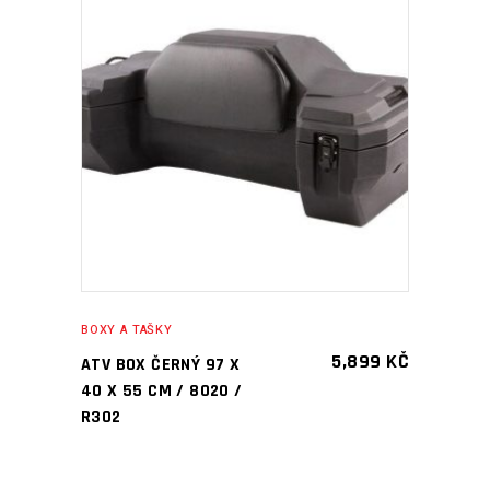
PŘIDAT DO KOŠÍKU
BOXY A TAŠKY
5,899
KČ
ATV BOX ČERNÝ 97 X
40 X 55 CM / 8020 /
R302