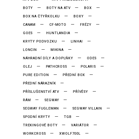
BOTY
BOTY NA ATV
BOX
BOX NA ČTYŘKOLKU
BOXY
CANAM
CF-MOTO
FRÉZY
GOES
HUNTLANDIA
KRYTY PODVOZKU
LINHAI
LONCIN
MIKINA
NÁHRADNÍ DÍLY A DOPLŇKY
ODES
OLEJ
PATHCROSS
POLARIS
PURE EDITION
PŘEDNÍ BOX
PŘEDNÍ NÁRAZNÍK
PŘÍSLUŠENSTVÍ ATV
PŘÍVĚSY
RÁM
SEGWAY
SEGWAY FUGLEMAN
SEGWAY VILLAIN
SPODNÍ KRYTY
TGB
TREKINGOVÉ BOTY
VARIÁTOR
WORKCROSS
XWOLF700L