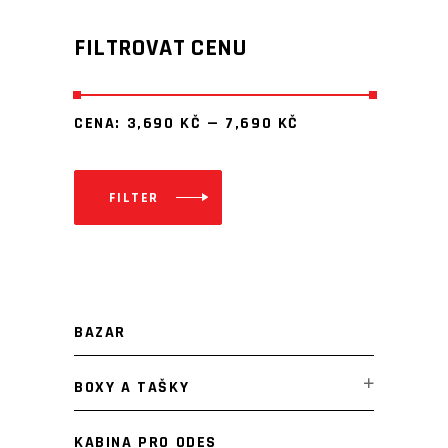
FILTROVAT CENU
CENA:
3,690 KČ
—
7,690 KČ
FILTER
Minimální
Maximální
cena
cena
BAZAR
BOXY A TAŠKY
KABINA PRO ODES