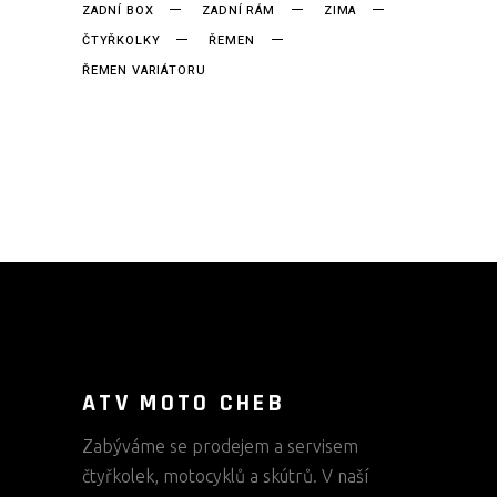
ZADNÍ BOX
ZADNÍ RÁM
ZIMA
ČTYŘKOLKY
ŘEMEN
ŘEMEN VARIÁTORU
ATV MOTO CHEB
Zabýváme se prodejem a servisem
čtyřkolek, motocyklů a skútrů. V naší