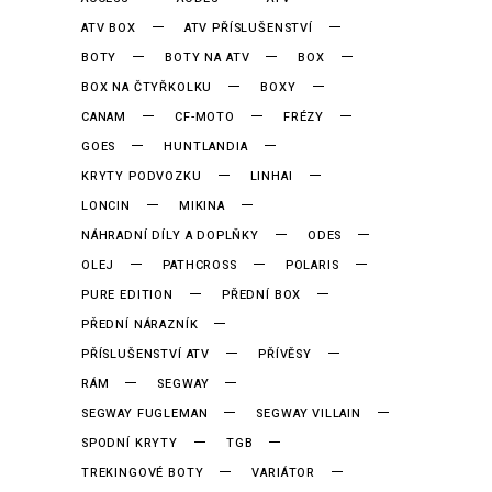
ATV BOX
ATV PŘÍSLUŠENSTVÍ
BOTY
BOTY NA ATV
BOX
BOX NA ČTYŘKOLKU
BOXY
CANAM
CF-MOTO
FRÉZY
GOES
HUNTLANDIA
KRYTY PODVOZKU
LINHAI
LONCIN
MIKINA
NÁHRADNÍ DÍLY A DOPLŇKY
ODES
OLEJ
PATHCROSS
POLARIS
PURE EDITION
PŘEDNÍ BOX
PŘEDNÍ NÁRAZNÍK
PŘÍSLUŠENSTVÍ ATV
PŘÍVĚSY
RÁM
SEGWAY
SEGWAY FUGLEMAN
SEGWAY VILLAIN
SPODNÍ KRYTY
TGB
TREKINGOVÉ BOTY
VARIÁTOR