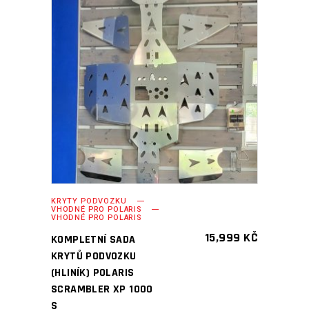
PŘIDAT DO KOŠÍKU
KRYTY PODVOZKU
VHODNÉ PRO POLARIS
VHODNÉ PRO POLARIS
15,999
KČ
KOMPLETNÍ SADA
KRYTŮ PODVOZKU
(HLINÍK) POLARIS
SCRAMBLER XP 1000
S