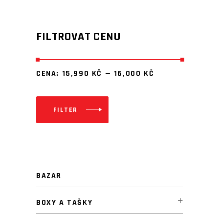
FILTROVAT CENU
CENA:
15,990 KČ
—
16,000 KČ
FILTER
Minimální
Maximální
cena
cena
BAZAR
BOXY A TAŠKY