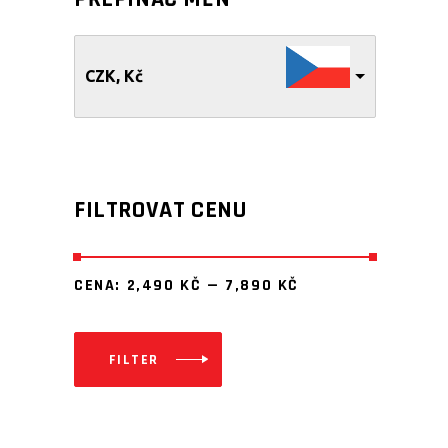
CZK, Kč
FILTROVAT CENU
CENA:
2,490 KČ
—
7,890 KČ
FILTER
Minimální
Maximální
cena
cena