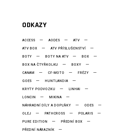
ODKAZY
ACCESS
AODES
ATV
ATV BOX
ATV PŘÍSLUŠENSTVÍ
BOTY
BOTY NA ATV
BOX
BOX NA ČTYŘKOLKU
BOXY
CANAM
CF-MOTO
FRÉZY
GOES
HUNTLANDIA
KRYTY PODVOZKU
LINHAI
LONCIN
MIKINA
NÁHRADNÍ DÍLY A DOPLŇKY
ODES
OLEJ
PATHCROSS
POLARIS
PURE EDITION
PŘEDNÍ BOX
PŘEDNÍ NÁRAZNÍK