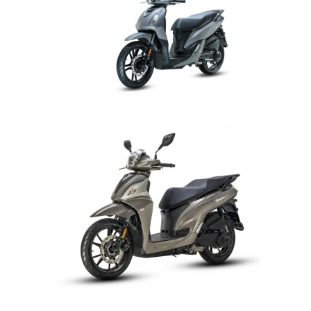
SYM SKÚTRY 125 CCM »
SYMPHONY 125 CENA
59.990,- VČ DPH
SYM SKÚTRY 125 CCM »
SYMPHONY ST 125I AC
CBS CENA 75.990,- VČ
DPH