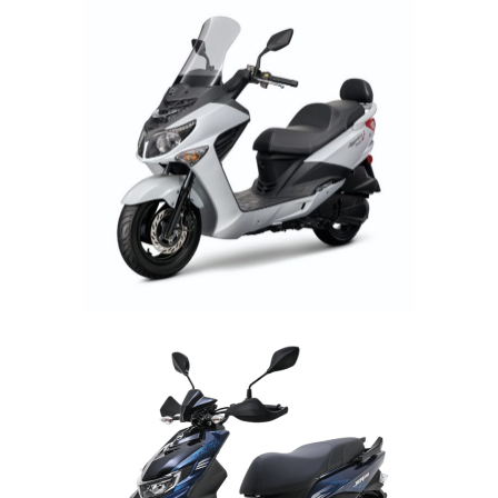
SYM SKÚTRY 125 CCM »
JOYRIDE S 125 CENA
99.990,- VČ DPH
SYM SKÚTRY 125 CCM »
JET4 RX 125I AC CBS