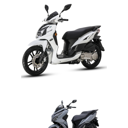
SYM SKÚTRY 125 CCM »
SYMPHONY SR 125 AC
CBS CENA 59.990,- VČ
DPH
SYM SKÚTRY 125 CCM »
JET 14 EVO 125 LC ABS