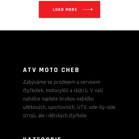
LOAD MORE
ATV MOTO CHEB
Zabýváme se prodejem a servisem
čtyřkolek, motocyklů a skútrů. V naší
nabídce najdete širokou nabídku
užitkových, sportovních, UTV, side-by-side
strojů, ale i dětských čtyřkole