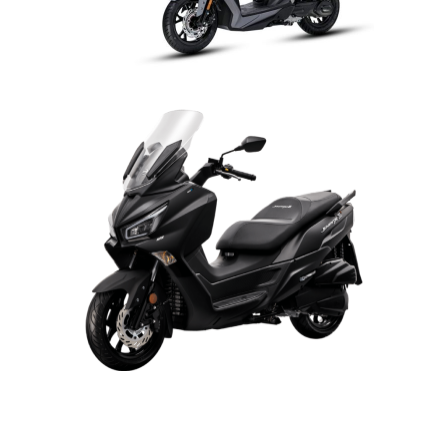
CENA 74.990,- VČ DPH
SYM SKÚTR 125 CCM »
JOYMAX Z+ 125 CENA
119.990,- VČ DPH