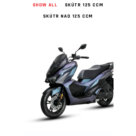
SHOW ALL
SKÚTR 125 CCM
SKÚTR NAD 125 CCM
SYM SKÚTRY 125 CCM »
JET X 125I LC CBS CENA
79.990M- VČ DPH