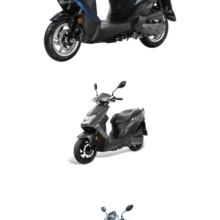
CENA 59.990,- VČ DPH
SYM SKÚTRY 125 CCM »
ORBIT III 125 CENA
54.990,- VČ DPH