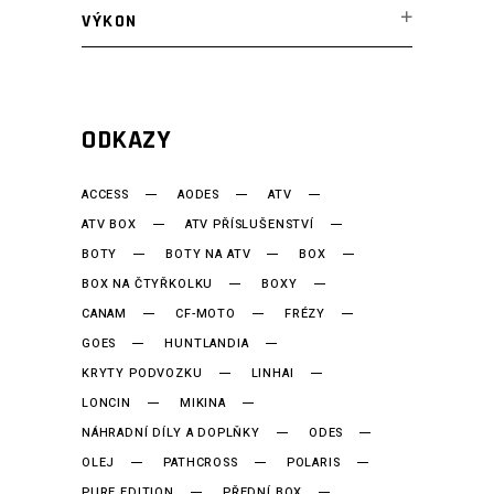
VÝKON
ODKAZY
ACCESS
AODES
ATV
ATV BOX
ATV PŘÍSLUŠENSTVÍ
BOTY
BOTY NA ATV
BOX
BOX NA ČTYŘKOLKU
BOXY
CANAM
CF-MOTO
FRÉZY
GOES
HUNTLANDIA
KRYTY PODVOZKU
LINHAI
LONCIN
MIKINA
NÁHRADNÍ DÍLY A DOPLŇKY
ODES
OLEJ
PATHCROSS
POLARIS
PURE EDITION
PŘEDNÍ BOX