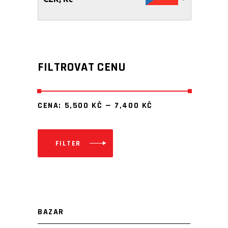
FILTROVAT CENU
CENA:
5,500 KČ
—
7,400 KČ
FILTER
Minimální
Maximální
cena
cena
BAZAR