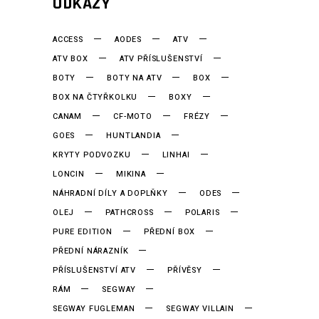
ODKAZY
ACCESS
AODES
ATV
ATV BOX
ATV PŘÍSLUŠENSTVÍ
BOTY
BOTY NA ATV
BOX
BOX NA ČTYŘKOLKU
BOXY
CANAM
CF-MOTO
FRÉZY
GOES
HUNTLANDIA
KRYTY PODVOZKU
LINHAI
LONCIN
MIKINA
NÁHRADNÍ DÍLY A DOPLŇKY
ODES
OLEJ
PATHCROSS
POLARIS
PURE EDITION
PŘEDNÍ BOX
PŘEDNÍ NÁRAZNÍK
PŘÍSLUŠENSTVÍ ATV
PŘÍVĚSY
RÁM
SEGWAY
SEGWAY FUGLEMAN
SEGWAY VILLAIN