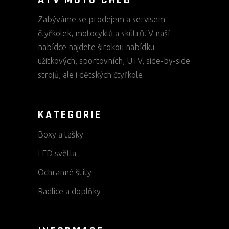
ATV MOTO CHEB
Zabýváme se prodejem a servisem
čtyřkolek, motocyklů a skútrů. V naší
nabídce najdete širokou nabídku
užitkových, sportovních, UTV, side-by-side
strojů, ale i dětských čtyřkole
KATEGORIE
Boxy a tašky
LED světla
Ochranné štíty
Radlice a doplňky