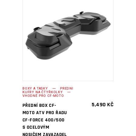
PŘIDAT DO KOŠÍKU
BOXY A TAŠKY
PŘEDNÍ
KUFRY NA ČTYŘKOLKY
VHODNÉ PRO CF-MOTO
5,490
KČ
PŘEDNÍ BOX CF-
MOTO ATV PRO ŘADU
CF-FORCE 400/500
S OCELOVÝM
NOSIČEM ZAVAZADEL