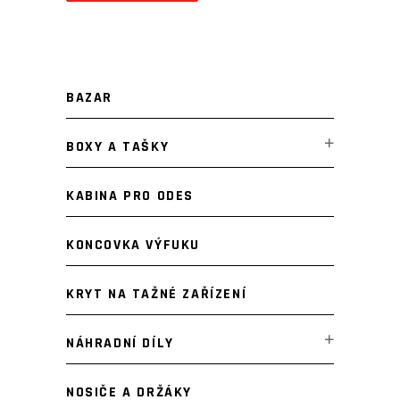
Minimální
Maximální
cena
cena
BAZAR
BOXY A TAŠKY
KABINA PRO ODES
KONCOVKA VÝFUKU
KRYT NA TAŽNÉ ZAŘÍZENÍ
NÁHRADNÍ DÍLY
NOSIČE A DRŽÁKY