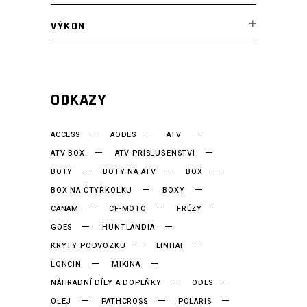
VÝKON
ODKAZY
ACCESS
AODES
ATV
ATV BOX
ATV PŘÍSLUŠENSTVÍ
BOTY
BOTY NA ATV
BOX
BOX NA ČTYŘKOLKU
BOXY
CANAM
CF-MOTO
FRÉZY
GOES
HUNTLANDIA
KRYTY PODVOZKU
LINHAI
LONCIN
MIKINA
NÁHRADNÍ DÍLY A DOPLŇKY
ODES
OLEJ
PATHCROSS
POLARIS