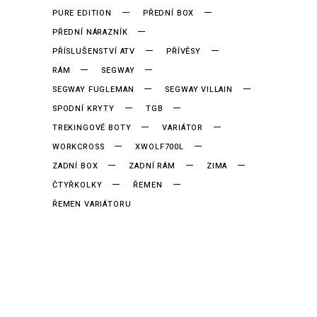
PURE EDITION
PŘEDNÍ BOX
PŘEDNÍ NÁRAZNÍK
PŘÍSLUŠENSTVÍ ATV
PŘÍVĚSY
RÁM
SEGWAY
SEGWAY FUGLEMAN
SEGWAY VILLAIN
SPODNÍ KRYTY
TGB
TREKINGOVÉ BOTY
VARIÁTOR
WORKCROSS
XWOLF700L
ZADNÍ BOX
ZADNÍ RÁM
ZIMA
ČTYŘKOLKY
ŘEMEN
ŘEMEN VARIÁTORU