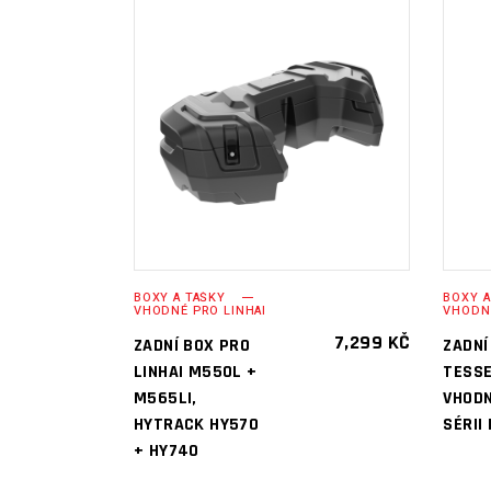
PŘIDAT DO
KOŠÍKU
BOXY A TAŠKY
BOXY A
VHODNÉ PRO LINHAI
VHODN
7,299
KČ
ZADNÍ BOX PRO
ZADNÍ
LINHAI M550L +
TESS
M565LI,
VHODN
HYTRACK HY570
SÉRII
+ HY740