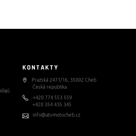
KONTAKTY
Pražská 2471/16, 35002 Cheb
Česká republika
údajů
+420 774 553 559
+420 354 435 345
info@atvmotocheb.cz