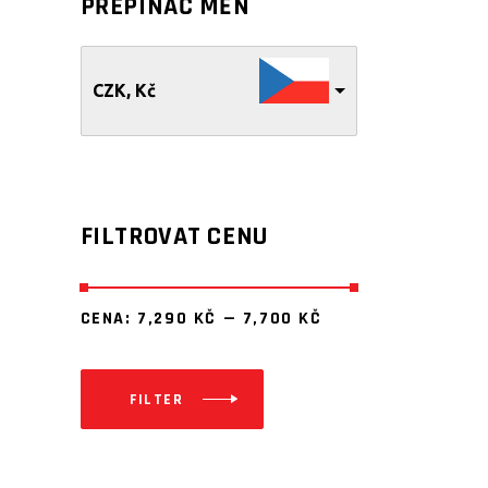
PŘEPÍNAČ MĚN
CZK, Kč
FILTROVAT CENU
CENA:
7,290 KČ
—
7,700 KČ
FILTER
Minimální
Maximální
cena
cena