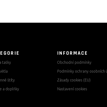
EGORIE
INFORMACE
a tašky
Obchodní podmínky
větla
Podmínky ochrany osobních 
nné štíty
Zásady cookies (EU)
e a doplňky
Nastavení cookies