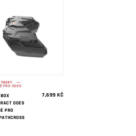
PŘIDAT DO
KOŠÍKU
 TAŠKY
É PRO ODES
7,699
KČ
 BOX
ERACT ODES
É PRO
 PATHCROSS