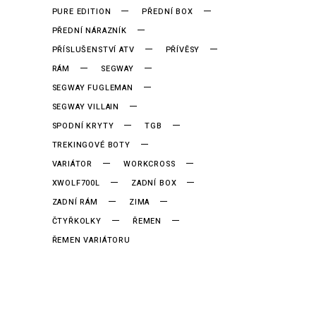
PURE EDITION
PŘEDNÍ BOX
PŘEDNÍ NÁRAZNÍK
PŘÍSLUŠENSTVÍ ATV
PŘÍVĚSY
RÁM
SEGWAY
SEGWAY FUGLEMAN
SEGWAY VILLAIN
SPODNÍ KRYTY
TGB
TREKINGOVÉ BOTY
VARIÁTOR
WORKCROSS
XWOLF700L
ZADNÍ BOX
ZADNÍ RÁM
ZIMA
ČTYŘKOLKY
ŘEMEN
ŘEMEN VARIÁTORU