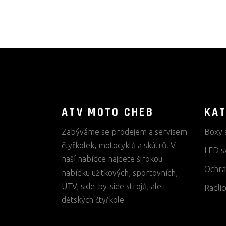
ATV MOTO CHEB
KAT
Zabýváme se prodejem a servisem
Boxy 
čtyřkolek, motocyklů a skútrů. V
LED s
naší nabídce najdete širokou
Ochra
nabídku užitkových, sportovních,
UTV, side-by-side strojů, ale i
Radlic
dětských čtyřkole