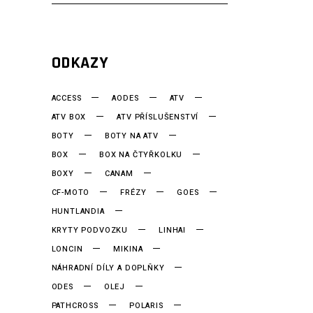
ODKAZY
ACCESS
AODES
ATV
ATV BOX
ATV PŘÍSLUŠENSTVÍ
BOTY
BOTY NA ATV
BOX
BOX NA ČTYŘKOLKU
BOXY
CANAM
CF-MOTO
FRÉZY
GOES
HUNTLANDIA
KRYTY PODVOZKU
LINHAI
LONCIN
MIKINA
NÁHRADNÍ DÍLY A DOPLŇKY
ODES
OLEJ
PATHCROSS
POLARIS