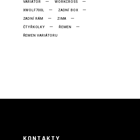
VARIÁTOR
WORKCROSS
XWOLF700L
ZADNÍ BOX
ZADNÍ RÁM
ZIMA
ČTYŘKOLKY
ŘEMEN
ŘEMEN VARIÁTORU
KONTAKTY