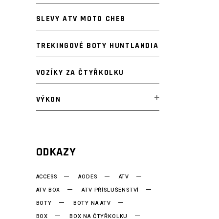
SLEVY ATV MOTO CHEB
TREKINGOVÉ BOTY HUNTLANDIA
VOZÍKY ZA ČTYŘKOLKU
VÝKON
ODKAZY
ACCESS
AODES
ATV
ATV BOX
ATV PŘÍSLUŠENSTVÍ
BOTY
BOTY NA ATV
BOX
BOX NA ČTYŘKOLKU