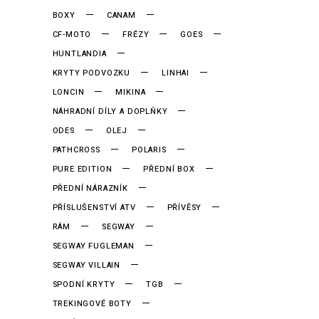
BOXY
CANAM
CF-MOTO
FRÉZY
GOES
HUNTLANDIA
KRYTY PODVOZKU
LINHAI
LONCIN
MIKINA
NÁHRADNÍ DÍLY A DOPLŇKY
ODES
OLEJ
PATHCROSS
POLARIS
PURE EDITION
PŘEDNÍ BOX
PŘEDNÍ NÁRAZNÍK
PŘÍSLUŠENSTVÍ ATV
PŘÍVĚSY
RÁM
SEGWAY
SEGWAY FUGLEMAN
SEGWAY VILLAIN
SPODNÍ KRYTY
TGB
TREKINGOVÉ BOTY