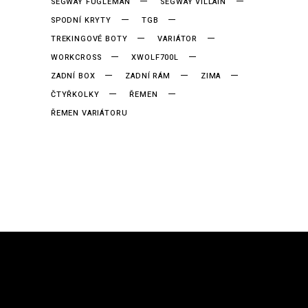
SEGWAY FUGLEMAN
SEGWAY VILLAIN
SPODNÍ KRYTY
TGB
TREKINGOVÉ BOTY
VARIÁTOR
WORKCROSS
XWOLF700L
ZADNÍ BOX
ZADNÍ RÁM
ZIMA
ČTYŘKOLKY
ŘEMEN
ŘEMEN VARIÁTORU