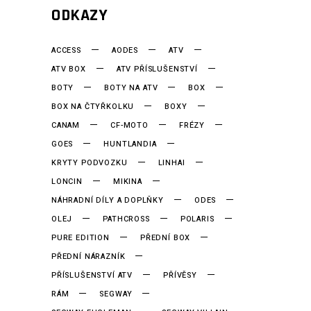
ODKAZY
ACCESS
AODES
ATV
ATV BOX
ATV PŘÍSLUŠENSTVÍ
BOTY
BOTY NA ATV
BOX
BOX NA ČTYŘKOLKU
BOXY
CANAM
CF-MOTO
FRÉZY
GOES
HUNTLANDIA
KRYTY PODVOZKU
LINHAI
LONCIN
MIKINA
NÁHRADNÍ DÍLY A DOPLŇKY
ODES
OLEJ
PATHCROSS
POLARIS
PURE EDITION
PŘEDNÍ BOX
PŘEDNÍ NÁRAZNÍK
PŘÍSLUŠENSTVÍ ATV
PŘÍVĚSY
RÁM
SEGWAY