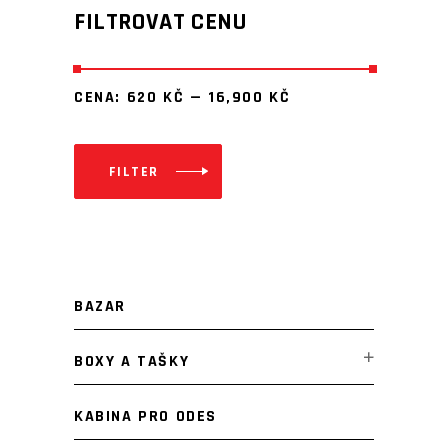
FILTROVAT CENU
CENA:
620 KČ
—
16,900 KČ
FILTER
Minimální
Maximální
cena
cena
BAZAR
BOXY A TAŠKY
KABINA PRO ODES