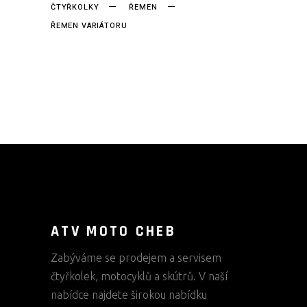
ČTYŘKOLKY
ŘEMEN
ŘEMEN VARIÁTORU
ATV MOTO CHEB
Zabýváme se prodejem a servisem
čtyřkolek, motocyklů a skútrů. V naší
nabídce najdete širokou nabídku