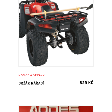
PŘIDAT DO KOŠÍKU
NOSIČE A DRŽÁKY
629
KČ
DRŽÁK NÁŘADÍ