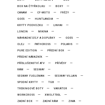
BOX NA ČTYŘKOLKU
BOXY
CANAM
CF-MOTO
FRÉZY
GOES
HUNTLANDIA
KRYTY PODVOZKU
LINHAI
LONCIN
MIKINA
NÁHRADNÍ DÍLY A DOPLŇKY
ODES
OLEJ
PATHCROSS
POLARIS
PURE EDITION
PŘEDNÍ BOX
PŘEDNÍ NÁRAZNÍK
PŘÍSLUŠENSTVÍ ATV
PŘÍVĚSY
RÁM
SEGWAY
SEGWAY FUGLEMAN
SEGWAY VILLAIN
SPODNÍ KRYTY
TGB
TREKINGOVÉ BOTY
VARIÁTOR
WORKCROSS
XWOLF700L
ZADNÍ BOX
ZADNÍ RÁM
ZIMA