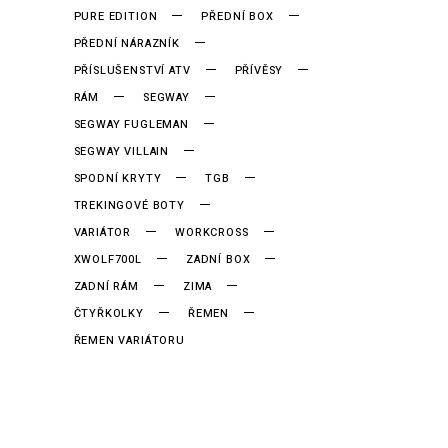
PURE EDITION
PŘEDNÍ BOX
PŘEDNÍ NÁRAZNÍK
PŘÍSLUŠENSTVÍ ATV
PŘÍVĚSY
RÁM
SEGWAY
SEGWAY FUGLEMAN
SEGWAY VILLAIN
SPODNÍ KRYTY
TGB
TREKINGOVÉ BOTY
VARIÁTOR
WORKCROSS
XWOLF700L
ZADNÍ BOX
ZADNÍ RÁM
ZIMA
ČTYŘKOLKY
ŘEMEN
ŘEMEN VARIÁTORU