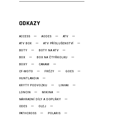
ODKAZY
ACCESS
AODES
ATV
ATV BOX
ATV PŘÍSLUŠENSTVÍ
BOTY
BOTY NA ATV
BOX
BOX NA ČTYŘKOLKU
BOXY
CANAM
CF-MOTO
FRÉZY
GOES
HUNTLANDIA
KRYTY PODVOZKU
LINHAI
LONCIN
MIKINA
NÁHRADNÍ DÍLY A DOPLŇKY
ODES
OLEJ
PATHCROSS
POLARIS