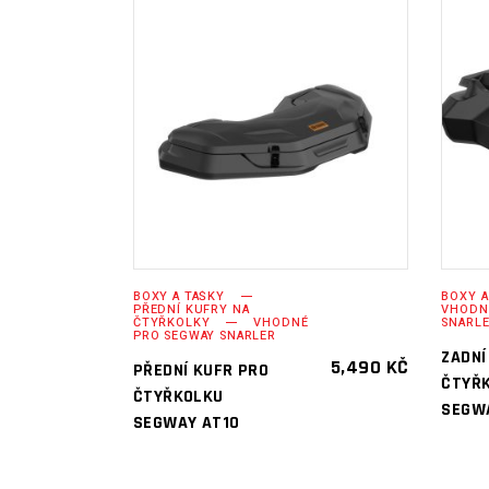
PŘIDAT DO
KOŠÍKU
BOXY A TAŠKY
BOXY A
PŘEDNÍ KUFRY NA
VHODN
ČTYŘKOLKY
VHODNÉ
SNARL
PRO SEGWAY SNARLER
ZADNÍ
5,490
KČ
PŘEDNÍ KUFR PRO
ČTYŘ
ČTYŘKOLKU
SEGW
SEGWAY AT10