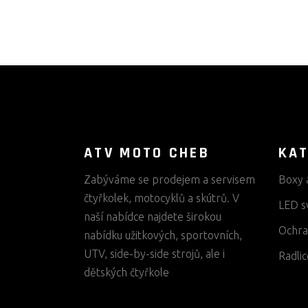
ATV MOTO CHEB
KAT
Zabýváme se prodejem a servisem
Boxy 
čtyřkolek, motocyklů a skútrů. V
LED s
naší nabídce najdete širokou
Ochra
nabídku užitkových, sportovních,
UTV, side-by-side strojů, ale i
Radlic
dětských čtyřkole