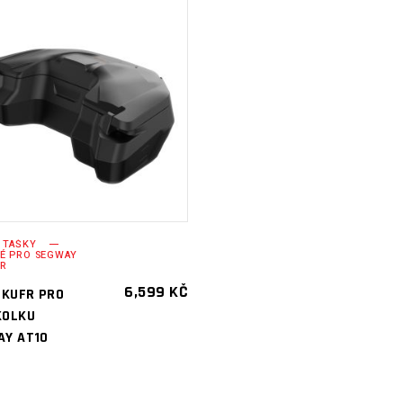
PŘIDAT DO
KOŠÍKU
 TAŠKY
É PRO SEGWAY
ER
6,599
KČ
 KUFR PRO
KOLKU
AY AT10