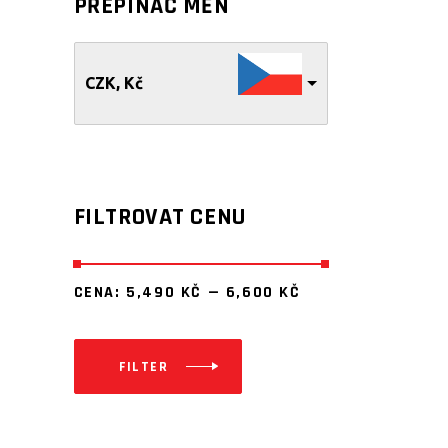
PŘEPÍNAČ MĚN
CZK, Kč
FILTROVAT CENU
CENA:
5,490 KČ
—
6,600 KČ
FILTER
Minimální
Maximální
cena
cena