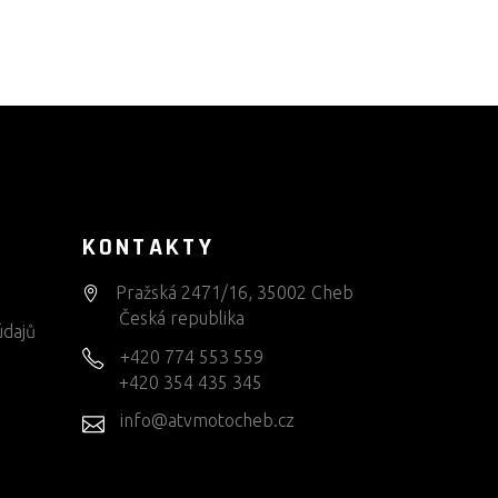
KONTAKTY
Pražská 2471/16, 35002 Cheb
Česká republika
údajů
+420 774 553 559
+420 354 435 345
info@atvmotocheb.cz