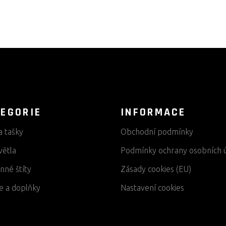
EGORIE
INFORMACE
a tašky
Obchodní podmínky
větla
Podmínky ochrany osobních 
nné štíty
Zásady cookies (EU)
e a doplňky
Nastavení cookies