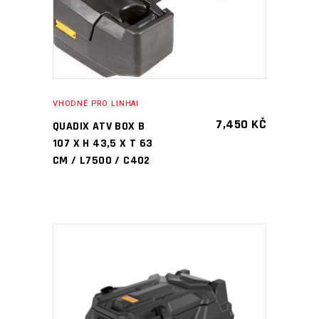
VHODNÉ PRO LINHAI
7,450
KČ
QUADIX ATV BOX B
107 X H 43,5 X T 63
CM / L7500 / C402