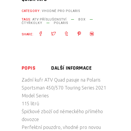
2021
TESSERACT
CATEGORY:
VHODNÉ PRO POLARIS
quantity
TAGS:
ATV PŘÍSLUŠENSTVÍ
BOX
ČTYŘKOLKY
POLARIS
SHARE:
POPIS
DALŠÍ INFORMACE
Zadní kufr ATV Quad pasuje na Polaris
Sportsman 450/570 Touring Series 2021
Model Series
115 litrů
Špičkové zboží od německého přímého
dovozce
Perfektní pouzdro, vhodné pro novou