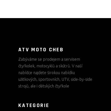
ATV MOTO CHEB
Zabýváme se prodejem a servisem
čtyřkolek, motocyklů a skútrů. V naší
nabídce najdete širokou nabídku
užitkových, sportovních, UTV, side-by-side
strojů, ale i dětských čtyřkole
KATEGORIE