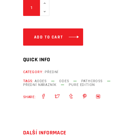
Předního
nárazník
pro
Odes
Pure
ADD TO CART
Edition
quantity
QUICK INFO
CATEGORY:
PŘEDNÍ
TAGS:
AODES
ODES
PATHCROSS
PŘEDNÍ NÁRAZNÍK
PURE EDITION
SHARE:
DALŠÍ INFORMACE