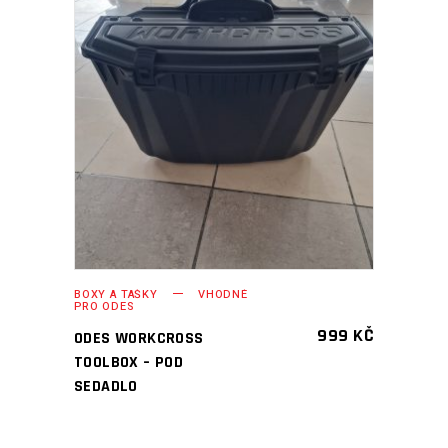
PŘIDAT DO KOŠÍKU
BOXY A TAŠKY
VHODNÉ
PRO ODES
999
KČ
ODES WORKCROSS
TOOLBOX – POD
SEDADLO