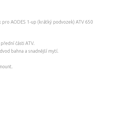
ek pro AODES 1-up (krátký podvozek) ATV 650
přední části ATV.
dvod bahna a snadnější mytí.
mount.