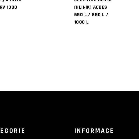
RV 1000
(HLINÍK) AODES
650 L / 850 L /
1000 L
EGORIE
INFORMACE