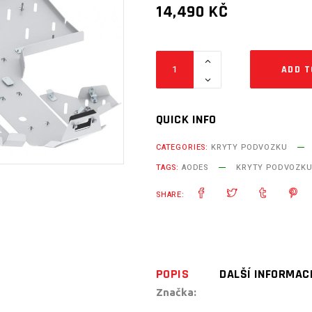
14,490
KČ
Kompletní
ADD T
sada
kluzné
desky
QUICK INFO
(hliník)
CATEGORIES:
KRYTY PODVOZKU
AODES
TAGS:
AODES
KRYTY PODVOZK
650
S
SHARE:
/
850
S
/
POPIS
DALŠÍ INFORMAC
1000
Značka:
S