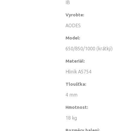
IB
quantity
Vyrobte:
AODES
Model:
650/850/1000 (krátký)
Materiál:
Hliník A5754
Tloušťka:
4 mm
Hmotnost:
18 kg
Rozměry balení: