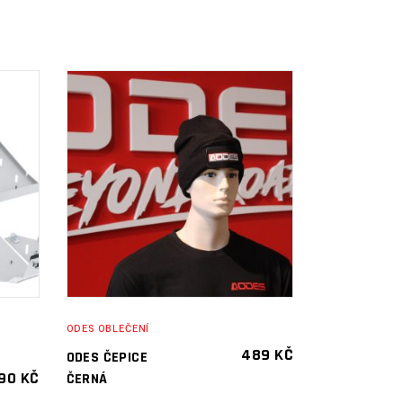
PŘIDAT DO
KOŠÍKU
ODES OBLEČENÍ
489
KČ
ODES ČEPICE
990
KČ
ČERNÁ