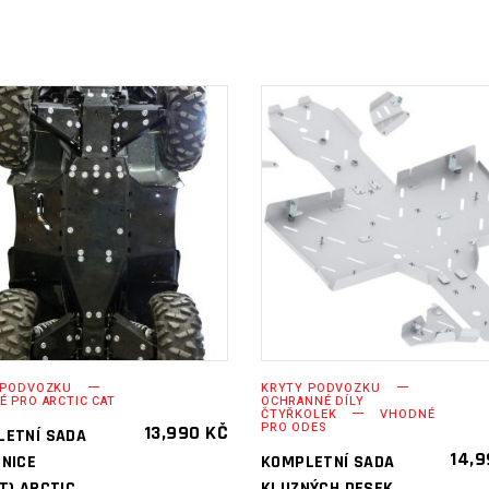
PŘIDAT DO
PŘIDAT DO
KOŠÍKU
KOŠÍKU
 PODVOZKU
KRYTY PODVOZKU
 PRO ARCTIC CAT
OCHRANNÉ DÍLY
ČTYŘKOLEK
VHODNÉ
PRO ODES
13,990
KČ
LETNÍ SADA
14,
NICE
KOMPLETNÍ SADA
T) ARCTIC
KLUZNÝCH DESEK