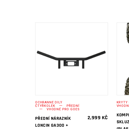
PŘIDAT DO
KOŠÍKU
OCHRANNÉ DÍLY
KRYTY
ČTYŘKOLEK
PŘEDNÍ
VHODNÉ
VHODNÉ PRO GOES
KOMP
2,999
KČ
PŘEDNÍ NÁRAZNÍK
SKLUZ
LONCIN GA300 +
(PLAS