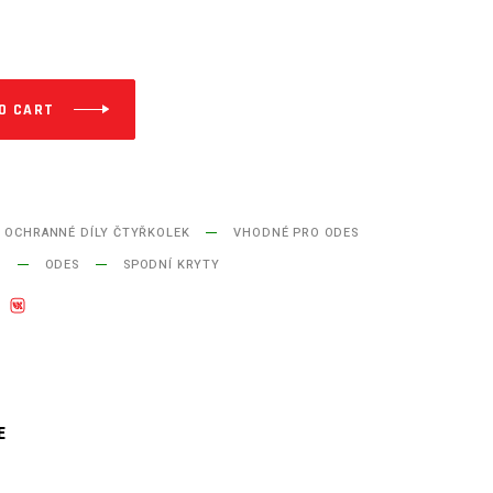
O CART
OCHRANNÉ DÍLY ČTYŘKOLEK
VHODNÉ PRO ODES
U
ODES
SPODNÍ KRYTY
E