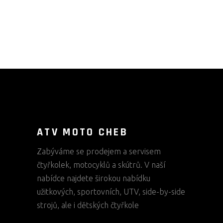
ATV MOTO CHEB
Zabýváme se prodejem a servisem
čtyřkolek, motocyklů a skútrů. V naší
nabídce najdete širokou nabídku
užitkových, sportovních, UTV, side-by-side
strojů, ale i dětských čtyřkole