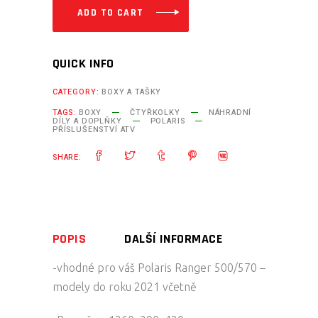
SÉRIE
ADD TO CART
500
/
QUICK INFO
VELKÁ
LOŽNÁ
CATEGORY:
BOXY A TAŠKY
PLOCHA,
TAGS:
BOXY
ČTYŘKOLKY
NÁHRADNÍ
DÍLY A DOPLŇKY
POLARIS
MODELOVÁ
PŘÍSLUŠENSTVÍ ATV
ŘADA
SHARE:
DO
ROKU
2021
TESSERACT
POPIS
DALŠÍ INFORMACE
quantity
-vhodné pro váš Polaris Ranger 500/570 –
modely do roku 2021 včetně