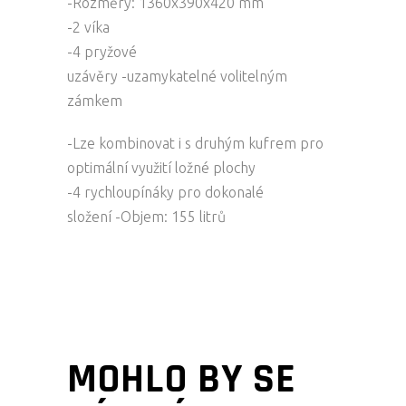
-Rozměry: 1360x390x420 mm
-2 víka
-4 pryžové
uzávěry -uzamykatelné volitelným
zámkem
-Lze kombinovat i s druhým kufrem pro
optimální využití ložné plochy
-4 rychloupínáky pro dokonalé
složení -Objem: 155 litrů
MOHLO BY SE