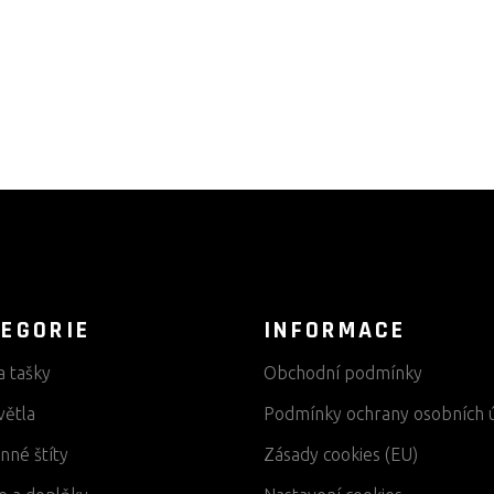
EGORIE
INFORMACE
a tašky
Obchodní podmínky
větla
Podmínky ochrany osobních 
nné štíty
Zásady cookies (EU)