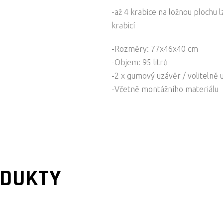
-až 4 krabice na ložnou plochu
krabicí
-Rozměry: 77x46x40 cm
-Objem: 95 litrů
-2 x gumový uzávěr / voliteln
-Včetně montážního materiálu
ODUKTY