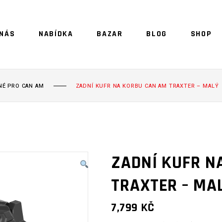
 NÁS
NABÍDKA
BAZAR
BLOG
SHOP
NO 
É PRO CAN AM
ZADNÍ KUFR NA KORBU CAN AM TRAXTER – MALÝ
ZADNÍ KUFR N
TRAXTER – MA
7,799
KČ