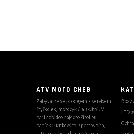
ATV MOTO CHEB
KAT
Zabýváme se prodejem a servisem
Boxy 
čtyřkolek, motocyklů a skútrů. V
LED s
naší nabídce najdete širokou
Ochra
nabídku užitkových, sportovních,
UTV, side-by-side strojů, ale i