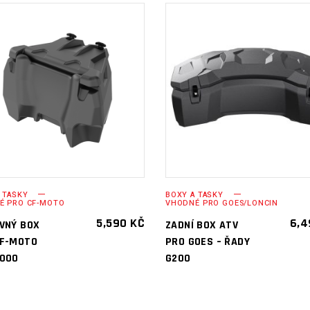
PŘIDAT DO
PŘIDAT DO
KOŠÍKU
KOŠÍKU
 TAŠKY
BOXY A TAŠKY
É PRO CF-MOTO
VHODNÉ PRO GOES/LONCIN
5,590
KČ
6,
VNÝ BOX
ZADNÍ BOX ATV
CF-MOTO
PRO GOES – ŘADY
1000
G200