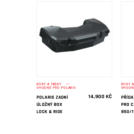
PŘIDAT DO
KOŠÍKU
BOXY A TAŠKY
BOXY A
VHODNÉ PRO POLARIS
VHODN
14,900
KČ
POLARIS ZADNÍ
PŘÍDA
ÚLOŽNÝ BOX
PRO 
LOCK & RIDE
850/