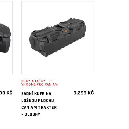
PŘIDAT DO
KOŠÍKU
BOXY A TAŠKY
VHODNÉ PRO CAN AM
490
KČ
9,299
KČ
ZADNÍ KUFR NA
LOŽNOU PLOCHU
CAN AM TRAXTER
– DLOUHÝ