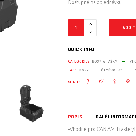
Dostupné na objednávku
ZADNÍ
ADD T
KUFR
NA
KORBU
QUICK INFO
CAN
CATEGORIES:
BOXY A TAŠKY
VH
AM
TAGS:
BOXY
ČTYŘKOLKY
TRAXTER
-
SHARE:
MALÝ
quantity
POPIS
DALŠÍ INFORMAC
-Vhodné pro CAN AM Traxter/