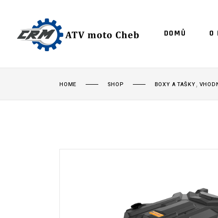
DOMŮ
O
,
HOME
SHOP
BOXY A TAŠKY
VHODN