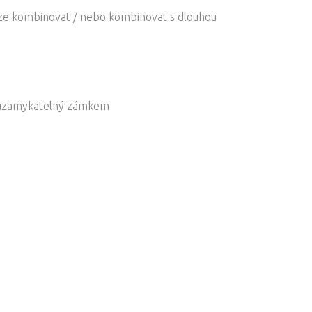
 lze kombinovat / nebo kombinovat s dlouhou
ě uzamykatelný zámkem