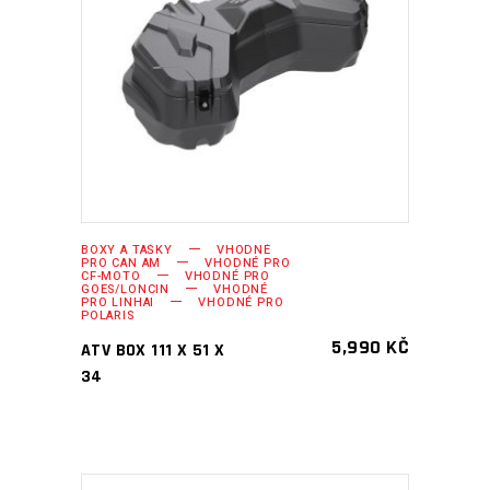
PŘIDAT DO KOŠÍKU
BOXY A TAŠKY
VHODNÉ
PRO CAN AM
VHODNÉ PRO
CF-MOTO
VHODNÉ PRO
GOES/LONCIN
VHODNÉ
PRO LINHAI
VHODNÉ PRO
POLARIS
5,990
KČ
ATV BOX 111 X 51 X
34