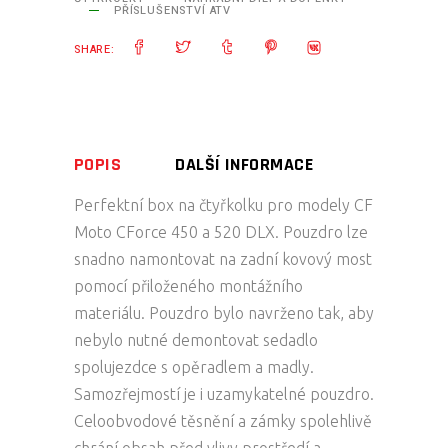
PŘÍSLUŠENSTVÍ ATV
SHARE:
POPIS
DALŠÍ INFORMACE
Perfektní box na čtyřkolku pro modely CF
Moto CForce 450 a 520 DLX. Pouzdro lze
snadno namontovat na zadní kovový most
pomocí přiloženého montážního
materiálu. Pouzdro bylo navrženo tak, aby
nebylo nutné demontovat sedadlo
spolujezdce s opěradlem a madly.
Samozřejmostí je i uzamykatelné pouzdro.
Celoobvodové těsnění a zámky spolehlivě
chrání obsah před vlivy prostředí a