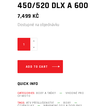
450/520 DLX A 600
7,499
KČ
Dostupné na objednávku
CF-
MOTO
ATV
BOX
PRO
ADD TO CART
CFORCE
450/520
QUICK INFO
DLX
A
CATEGORIES:
BOXY A TAŠKY
VHODNÉ PRO
CF-MOTO
600
TAGS:
ATV PŘÍSLUŠENSTVÍ
BOXY
quantity
ČTYŘKOLKY
NÁHRADNÍ DÍLY A DOPLŇKY