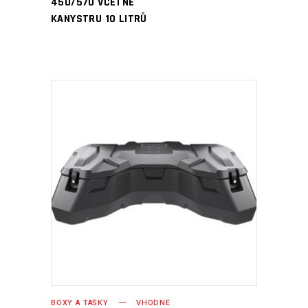
450/570 VČETNĚ
KANYSTRU 10 LITRŮ
PŘIDAT DO KOŠÍKU
BOXY A TAŠKY
VHODNÉ