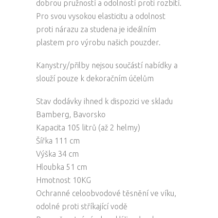
dobrou pružností a odolností proti rozbití.
Pro svou vysokou elasticitu a odolnost
proti nárazu za studena je ideálním
plastem pro výrobu našich pouzder.
Kanystry/přilby nejsou součástí nabídky a
slouží pouze k dekoračním účelům
Stav dodávky ihned k dispozici ve skladu
Bamberg, Bavorsko
Kapacita 105 litrů (až 2 helmy)
Šířka 111 cm
Výška 34 cm
Hloubka 51 cm
Hmotnost 10KG
Ochranné celoobvodové těsnění ve víku,
odolné proti stříkající vodě