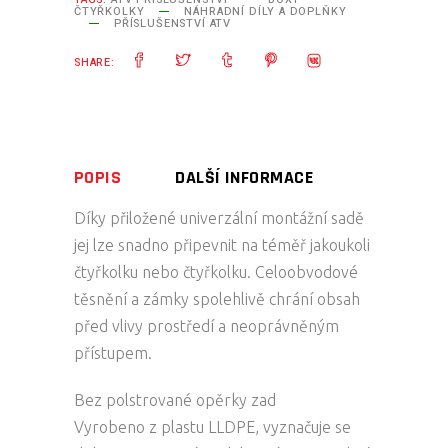
ČTYŘKOLKY
NÁHRADNÍ DÍLY A DOPLŇKY
PŘÍSLUŠENSTVÍ ATV
SHARE:
POPIS
DALŠÍ INFORMACE
Díky přiložené univerzální montážní sadě
jej lze snadno připevnit na téměř jakoukoli
čtyřkolku nebo čtyřkolku. Celoobvodové
těsnění a zámky spolehlivě chrání obsah
před vlivy prostředí a neoprávněným
přístupem.
Bez polstrované opěrky zad
Vyrobeno z plastu LLDPE, vyznačuje se