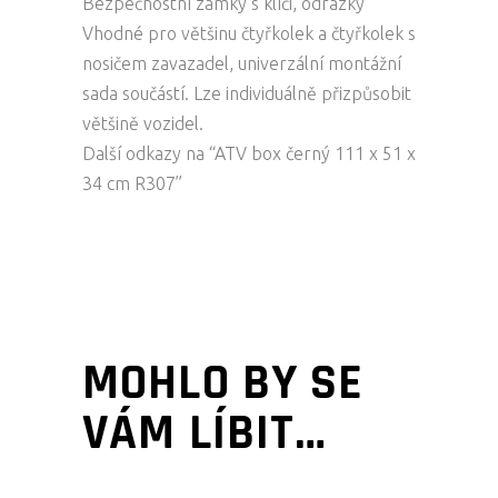
Bezpečnostní zámky s klíči, odrazky
Vhodné pro většinu čtyřkolek a čtyřkolek s
nosičem zavazadel, univerzální montážní
sada součástí. Lze individuálně přizpůsobit
většině vozidel.
Další odkazy na “ATV box černý 111 x 51 x
34 cm R307”
MOHLO BY SE
VÁM LÍBIT…