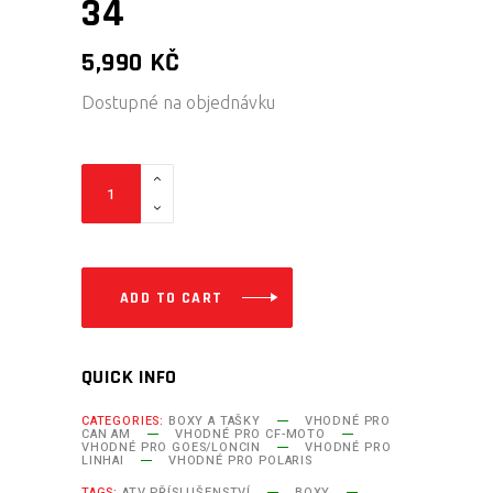
34
5,990
KČ
Dostupné na objednávku
ATV
BOX
111
X
51
ADD TO CART
X
34
QUICK INFO
quantity
CATEGORIES:
BOXY A TAŠKY
VHODNÉ PRO
CAN AM
VHODNÉ PRO CF-MOTO
VHODNÉ PRO GOES/LONCIN
VHODNÉ PRO
LINHAI
VHODNÉ PRO POLARIS
TAGS:
ATV PŘÍSLUŠENSTVÍ
BOXY