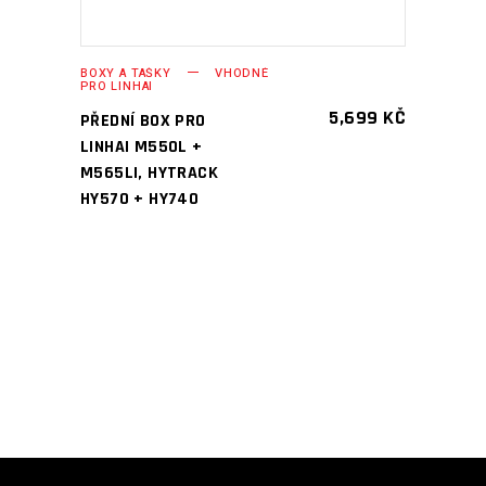
BOXY A TAŠKY
VHODNÉ
PRO LINHAI
5,699
KČ
PŘEDNÍ BOX PRO
LINHAI M550L +
M565LI, HYTRACK
HY570 + HY740