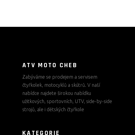
ATV MOTO CHEB
Zabýváme se prodejem a servisem
čtyřkolek, motocyklů a skútrů. V naší
nabídce najdete širokou nabídku
užitkových, sportovních, UTV, side-by-side
strojů, ale i dětských čtyřkole
KATEGORIE