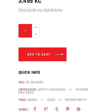
3,499
KČ
Dostupné na objednávku
Al.
Přední
kryty
A
ramen
ADD TO CART
(pár)
AODES
QUICK INFO
/
ODES
SKU:
02.28106VP
650/850/1000
CATEGORIES:
KRYTY PODVOZKU
VHODNÉ
PRO ODES
quantity
TAGS:
AODES
ODES
SPODNÍ KRYTY
SHARE: