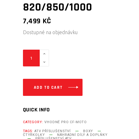
820/850/1000
7,499
KČ
Dostupné na objednávku
CF
MOTO
ATV
BOX
PRO
ADD TO CART
CFORCE
820/850/1000
QUICK INFO
quantity
CATEGORY:
VHODNÉ PRO CF-MOTO
TAGS:
ATV PŘÍSLUŠENSTVÍ
BOXY
ČTYŘKOLKY
NÁHRADNÍ DÍLY A DOPLŇKY
PŘÍSLUŠENSTVÍ ATV