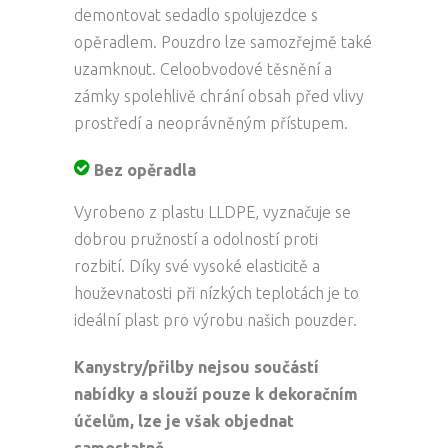
demontovat sedadlo spolujezdce s
opěradlem. Pouzdro lze samozřejmě také
uzamknout. Celoobvodové těsnění a
zámky spolehlivě chrání obsah před vlivy
prostředí a neoprávněným přístupem.
Bez opěradla
Vyrobeno z plastu LLDPE, vyznačuje se
dobrou pružností a odolností proti
rozbití. Díky své vysoké elasticitě a
houževnatosti při nízkých teplotách je to
ideální plast pro výrobu našich pouzder.
Kanystry/přilby nejsou součástí
nabídky a slouží pouze k dekoračním
účelům, lze je však objednat
samostatně