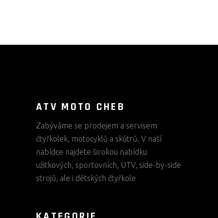
ATV MOTO CHEB
Zabýváme se prodejem a servisem
čtyřkolek, motocyklů a skútrů. V naší
nabídce najdete širokou nabídku
užitkových, sportovních, UTV, side-by-side
strojů, ale i dětských čtyřkole
KATEGORIE