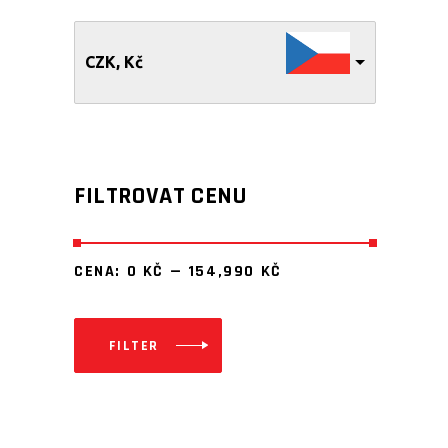
CZK, Kč
FILTROVAT CENU
CENA:
0 KČ
—
154,990 KČ
FILTER
Minimální
Maximální
cena
cena