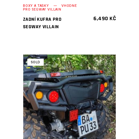
BOXY A TAŠKY
VHODNÉ
PRO SEGWAY VILLAIN
6,490
KČ
ZADNÍ KUFRA PRO
SEGWAY VILLAIN
SOLD
ČTĚTE VÍCE