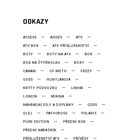
ODKAZY
ACCESS
AODES
ATV
ATV BOX
ATV PŘÍSLUŠENSTVÍ
BOTY
BOTY NA ATV
BOX
BOX NA ČTYŘKOLKU
BOXY
CANAM
CF-MOTO
FRÉZY
GOES
HUNTLANDIA
KRYTY PODVOZKU
LINHAI
LONCIN
MIKINA
NÁHRADNÍ DÍLY A DOPLŇKY
ODES
OLEJ
PATHCROSS
POLARIS
PURE EDITION
PŘEDNÍ BOX
PŘEDNÍ NÁRAZNÍK
PŘÍSLUŠENSTVÍ ATV
PŘÍVĚSY