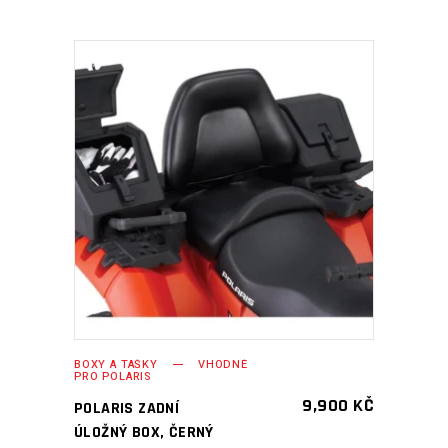
PŘIDAT DO KOŠÍKU
BOXY A TAŠKY
VHODNÉ
PRO POLARIS
9,900
KČ
POLARIS ZADNÍ
ÚLOŽNÝ BOX, ČERNÝ