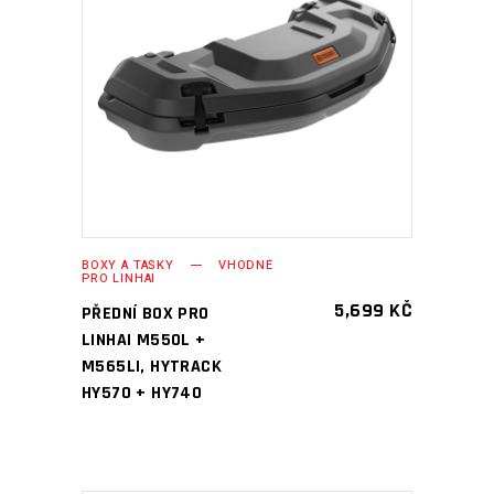
PŘIDAT DO KOŠÍKU
BOXY A TAŠKY
VHODNÉ
PRO LINHAI
5,699
KČ
PŘEDNÍ BOX PRO
LINHAI M550L +
M565LI, HYTRACK
HY570 + HY740