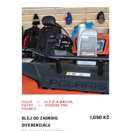
PŘIDAT DO KOŠÍKU
OLEJE
OLEJE A MAZIVA,
FILTRY
VHODNÉ PRO
POLARIS
1,050
KČ
OLEJ DO ZADNÍHO
DIFERENCIÁLU