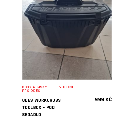
PŘIDAT DO KOŠÍKU
BOXY A TAŠKY
VHODNÉ
PRO ODES
999
KČ
ODES WORKCROSS
TOOLBOX – POD
SEDADLO