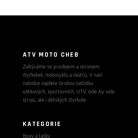
ATV MOTO CHEB
Zabýváme se prodejem a servisem
čtyřkolek, motocyklů a skútrů. V naší
nabídce najdete širokou nabídku
užitkových, sportovních, UTV, side-by-side
strojů, ale i dětských čtyřkole
KATEGORIE
Boxy a tašky