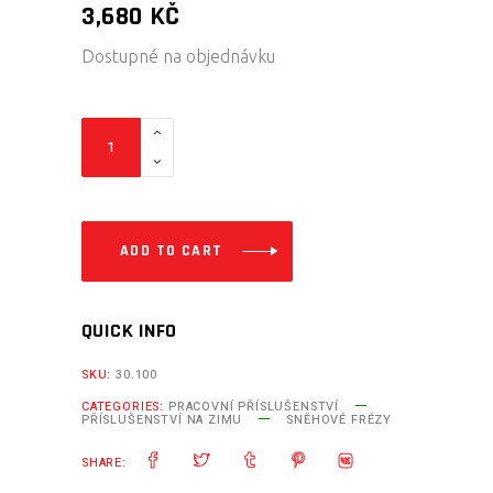
3,680
KČ
Dostupné na objednávku
Bočnice
pro
rozšíření
sněhových
fréz
ADD TO CART
Iron
Baltic
QUICK INFO
quantity
SKU:
30.100
CATEGORIES:
PRACOVNÍ PŘÍSLUŠENSTVÍ
PŘÍSLUŠENSTVÍ NA ZIMU
SNĚHOVÉ FRÉZY
SHARE: