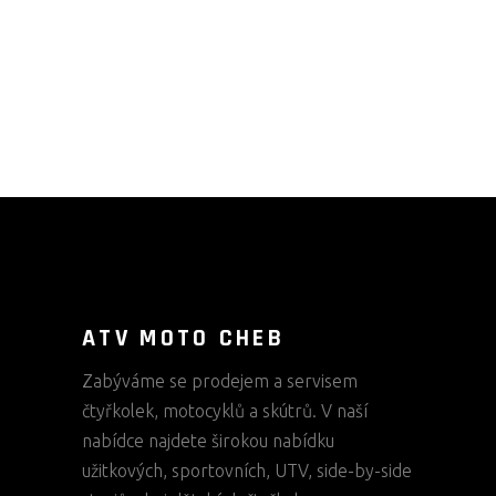
ATV MOTO CHEB
Zabýváme se prodejem a servisem
čtyřkolek, motocyklů a skútrů. V naší
nabídce najdete širokou nabídku
užitkových, sportovních, UTV, side-by-side