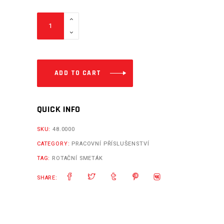
Rotační
smeták
6,5
hp
(
ADD TO CART
Briggs
&
QUICK INFO
Stratton
)
SKU:
48.0000
quantity
CATEGORY:
PRACOVNÍ PŘÍSLUŠENSTVÍ
TAG:
ROTAČNÍ SMETÁK
SHARE: