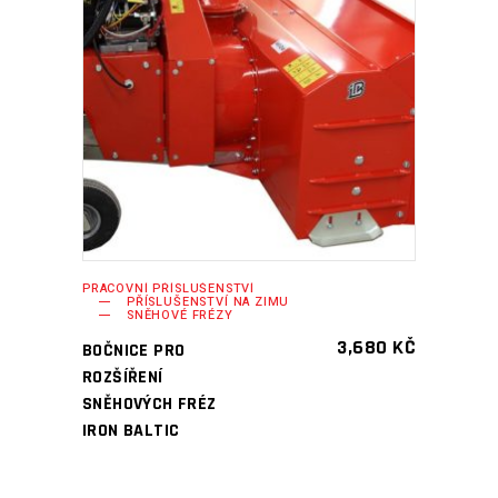
PŘIDAT DO KOŠÍKU
PRACOVNÍ PŘÍSLUŠENSTVÍ
PŘÍSLUŠENSTVÍ NA ZIMU
SNĚHOVÉ FRÉZY
3,680
KČ
BOČNICE PRO
ROZŠÍŘENÍ
SNĚHOVÝCH FRÉZ
IRON BALTIC