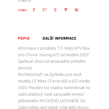
CF-MOTO
MODELU
2020
SHARE:
quantity
POPIS
DALŠÍ INFORMACE
Informace o produktu “CF-Moto ATV Box
pro CForce Touring 625 od modelu 2020”
Špičkové zboží od německého přímého
dovozce
Perfektní kufr na čtyřkolku pro nové
modely CF Moto CForce 600 a 625 model
2020. Pouzdro lze snadno namontovat na
zadní plastový nosič zavazadel pomocí
přiloženého RYCHLÉHO UVOLNĚNÍ. Do
zadní police není nutné vrtat další otvory.