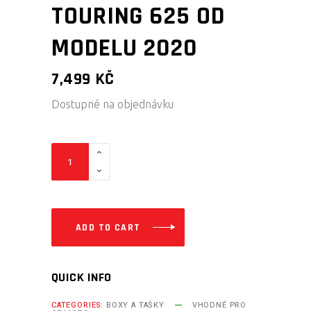
TOURING 625 OD
MODELU 2020
7,499
KČ
Dostupné na objednávku
CF-
MOTO
ATV
BOX
PRO
ADD TO CART
CFORCE
TOURING
QUICK INFO
625
OD
CATEGORIES:
BOXY A TAŠKY
VHODNÉ PRO