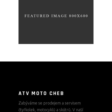
POLARIS SCRAMBLER XP
1000 EPS CENA OD 479
900 KČ VČETNĚ DPH
ATV MOTO CHEB
Zabýváme se prodejem a servisem
čtyřkolek, motocyklů a skútrů. V naší