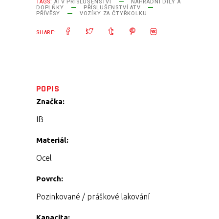
TAGS:
ATV PŘÍSLUŠENSTVÍ
NÁHRADNÍ DÍLY A
DOPLŇKY
PŘÍSLUŠENSTVÍ ATV
PŘÍVĚSY
VOZÍKY ZA ČTYŘKOLKU
SHARE:
POPIS
Značka:
IB
Materiál:
Ocel
Povrch:
Pozinkované / práškové lakování
Kapacita: