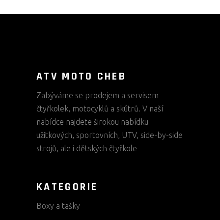
ATV MOTO CHEB
Zabýváme se prodejem a servisem
čtyřkolek, motocyklů a skútrů. V naší
nabídce najdete širokou nabídku
užitkových, sportovních, UTV, side-by-side
strojů, ale i dětských čtyřkole
KATEGORIE
Boxy a tašky