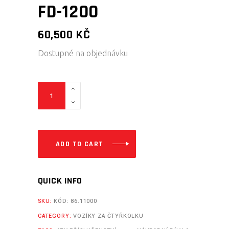
FD-1200
60,500
KČ
Dostupné na objednávku
Valníkový
sklápěcí
přívěs
FD-
1200
ADD TO CART
quantity
QUICK INFO
SKU:
KÓD: 86.11000
CATEGORY:
VOZÍKY ZA ČTYŘKOLKU