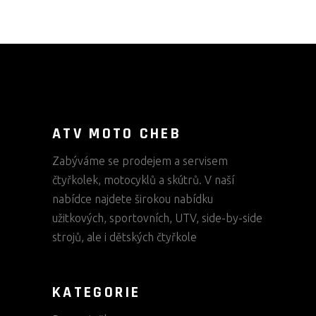
ATV MOTO CHEB
Zabýváme se prodejem a servisem
čtyřkolek, motocyklů a skútrů. V naší
nabídce najdete širokou nabídku
užitkových, sportovních, UTV, side-by-side
strojů, ale i dětských čtyřkole
KATEGORIE