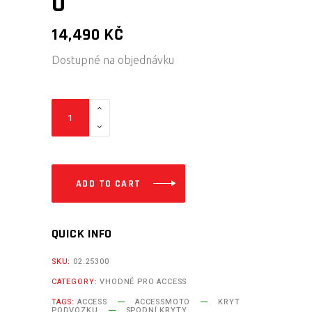
U
14,490
KČ
Dostupné na objednávku
Kompletní
sada
kluzné
desky
(hliník)
ADD TO CART
Access
AX600U/700U/800U
QUICK INFO
quantity
SKU:
02.25300
CATEGORY:
VHODNÉ PRO ACCESS
TAGS:
ACCESS
ACCESSMOTO
KRYT
PODVOZKU
SPODNÍ KRYTY