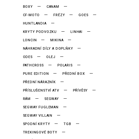
BOXY
CANAM
CF-MOTO
FRÉZY
GOES
HUNTLANDIA
KRYTY PODVOZKU
LINHAI
LONCIN
MIKINA
NÁHRADNÍ DÍLY A DOPLŇKY
ODES
OLEJ
PATHCROSS
POLARIS
PURE EDITION
PŘEDNÍ BOX
PŘEDNÍ NÁRAZNÍK
PŘÍSLUŠENSTVÍ ATV
PŘÍVĚSY
RÁM
SEGWAY
SEGWAY FUGLEMAN
SEGWAY VILLAIN
SPODNÍ KRYTY
TGB
TREKINGOVÉ BOTY