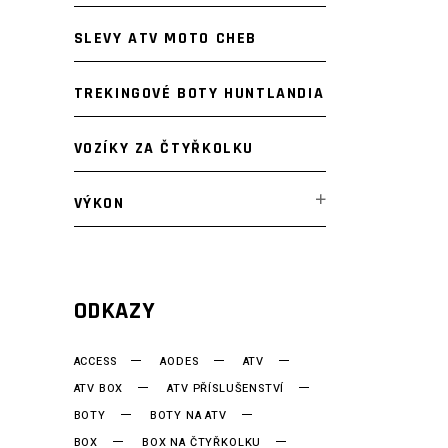
SLEVY ATV MOTO CHEB
TREKINGOVÉ BOTY HUNTLANDIA
VOZÍKY ZA ČTYŘKOLKU
VÝKON
ODKAZY
ACCESS
AODES
ATV
ATV BOX
ATV PŘÍSLUŠENSTVÍ
BOTY
BOTY NA ATV
BOX
BOX NA ČTYŘKOLKU