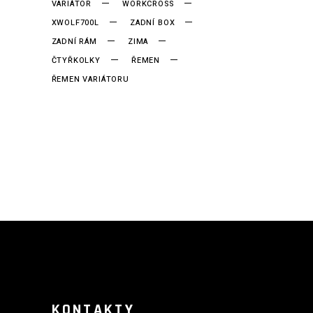
VARIÁTOR
WORKCROSS
XWOLF700L
ZADNÍ BOX
ZADNÍ RÁM
ZIMA
ČTYŘKOLKY
ŘEMEN
ŘEMEN VARIÁTORU
KONTAKTY