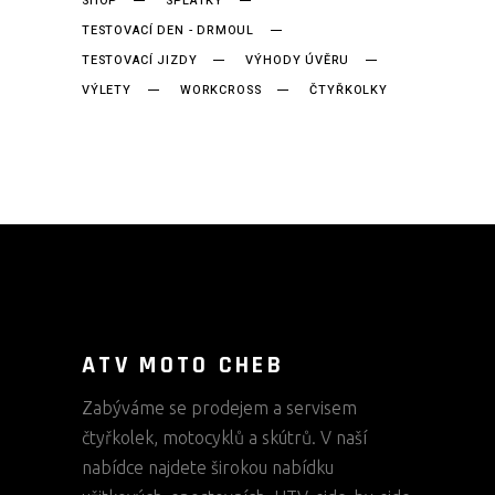
SHOP
SPLÁTKY
TESTOVACÍ DEN - DRMOUL
TESTOVACÍ JIZDY
VÝHODY ÚVĚRU
VÝLETY
WORKCROSS
ČTYŘKOLKY
ATV MOTO CHEB
Zabýváme se prodejem a servisem
čtyřkolek, motocyklů a skútrů. V naší
nabídce najdete širokou nabídku