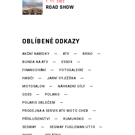
1. 11. 2022
ROAD SHOW
OBLÍBENÉ ODKAZY
AKČNÍ NABÍDKY
ATV
BRNO
BUNDA NA ATV
ESSOX
FINANCOVÁNÍ
FOTOGALEIRE
HASIČI
JARNÍ VYJÍŽĎKA
MOTOSALON
NÁHRADNÍ DÍLY
ODES
POLARIS
POLARIS OBLEČENÍ
PRODEJNA A SERVIS ATV MOTO CHEB
PŘÍSLUŠENSTVÍ
RUMUNSKO
SEGWAY
SEGWAY FUGLEMAN UT10