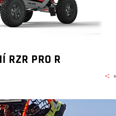
Í RZR PRO R
S