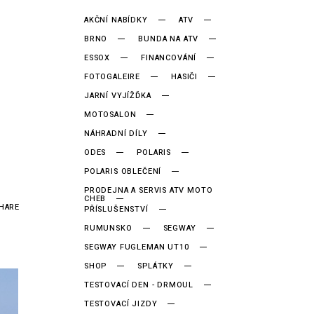
AKČNÍ NABÍDKY
ATV
BRNO
BUNDA NA ATV
ESSOX
FINANCOVÁNÍ
FOTOGALEIRE
HASIČI
JARNÍ VYJÍŽĎKA
MOTOSALON
NÁHRADNÍ DÍLY
ODES
POLARIS
POLARIS OBLEČENÍ
PRODEJNA A SERVIS ATV MOTO
CHEB
HARE
PŘÍSLUŠENSTVÍ
RUMUNSKO
SEGWAY
SEGWAY FUGLEMAN UT10
SHOP
SPLÁTKY
TESTOVACÍ DEN - DRMOUL
TESTOVACÍ JIZDY