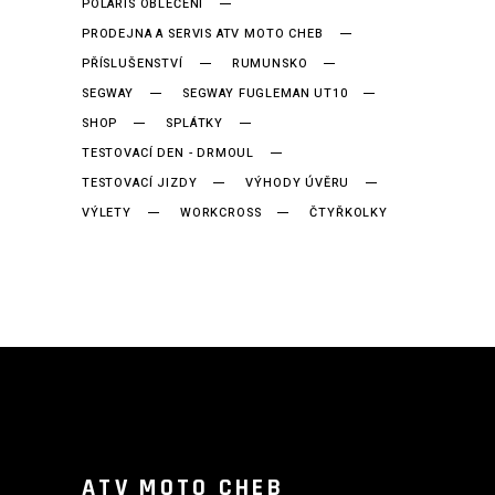
POLARIS OBLEČENÍ
PRODEJNA A SERVIS ATV MOTO CHEB
PŘÍSLUŠENSTVÍ
RUMUNSKO
SEGWAY
SEGWAY FUGLEMAN UT10
SHOP
SPLÁTKY
TESTOVACÍ DEN - DRMOUL
TESTOVACÍ JIZDY
VÝHODY ÚVĚRU
VÝLETY
WORKCROSS
ČTYŘKOLKY
ATV MOTO CHEB