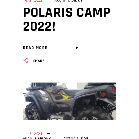
16. 2. 2022
AKČNÍ NABÍDKY
POLARIS CAMP
2022!
READ MORE
SHARE
11. 6. 2021
AKČNÍ NABÍDKY
FOTOGALEIRE