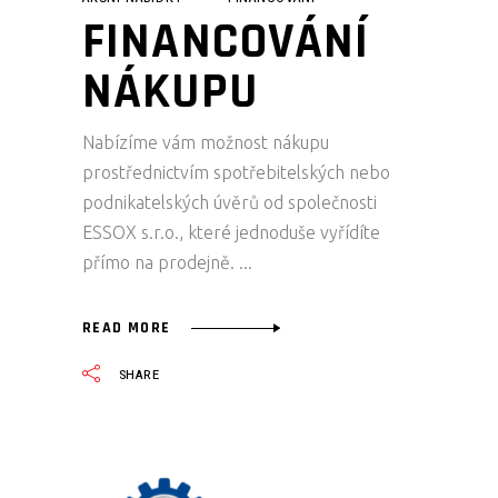
FINANCOVÁNÍ
NÁKUPU
Nabízíme vám možnost nákupu
prostřednictvím spotřebitelských nebo
podnikatelských úvěrů od společnosti
ESSOX s.r.o., které jednoduše vyřídíte
přímo na prodejně.
READ MORE
SHARE