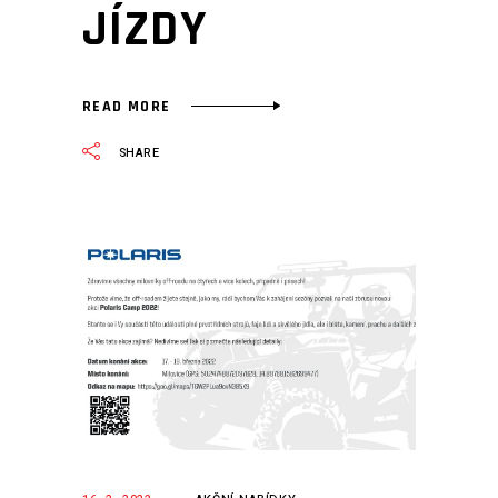
JÍZDY
READ MORE
SHARE