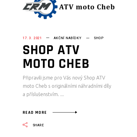
17. 3. 2021
AKČNÍ NABÍDKY
SHOP
SHOP ATV
MOTO CHEB
Připravili jsme pro Vás nový Shop ATV
moto Cheb s originálními náhradními díly
a příslušenstvím.
READ MORE
SHARE