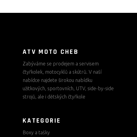
ATV MOTO CHEB
Zabýváme se prodejem a servisem
čtyřkolek, motocyklů a skútrů. V naší
nabídce najdete širokou nabídku
užitkových, sportovních, UTV, side-by-side
strojů, ale i dětských čtyřkole
KATEGORIE
Boxy a tašky