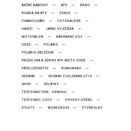
AKČNÍ NABÍDKY
ATV
BRNO
BUNDA NA ATV
ESSOX
FINANCOVÁNÍ
FOTOGALEIRE
HASIČI
JARNÍ VYJÍŽĎKA
MOTOSALON
NÁHRADNÍ DÍLY
ODES
POLARIS
POLARIS OBLEČENÍ
PRODEJNA A SERVIS ATV MOTO CHEB
PŘÍSLUŠENSTVÍ
RUMUNSKO
SEGWAY
SEGWAY FUGLEMAN UT10
SHOP
SPLÁTKY
TESTOVACÍ DEN - DRMOUL
TESTOVACÍ JIZDY
VÝHODY ÚVĚRU
VÝLETY
WORKCROSS
ČTYŘKOLKY