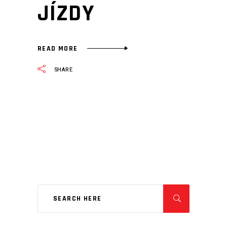
JÍZDY
READ MORE
SHARE