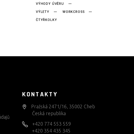
VÝHODY ÚVĚRU
VÝLETY
WORKCROSS
ČTYŘKOLKY
KONTAKTY
Pražská 2471/16, 35002 Cheb
Česká republika
údajů
+420 774 553 559
+420 354 435 345