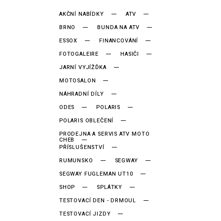
AKČNÍ NABÍDKY
ATV
BRNO
BUNDA NA ATV
ESSOX
FINANCOVÁNÍ
FOTOGALEIRE
HASIČI
JARNÍ VYJÍŽĎKA
MOTOSALON
NÁHRADNÍ DÍLY
ODES
POLARIS
POLARIS OBLEČENÍ
PRODEJNA A SERVIS ATV MOTO
CHEB
PŘÍSLUŠENSTVÍ
RUMUNSKO
SEGWAY
SEGWAY FUGLEMAN UT10
SHOP
SPLÁTKY
TESTOVACÍ DEN - DRMOUL
TESTOVACÍ JIZDY