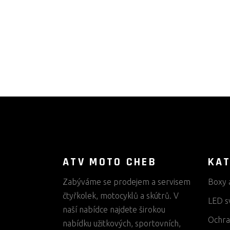
ATV MOTO CHEB
KAT
Zabýváme se prodejem a servisem
Boxy 
čtyřkolek, motocyklů a skútrů. V
LED s
naší nabídce najdete širokou
Ochra
nabídku užitkových, sportovních,