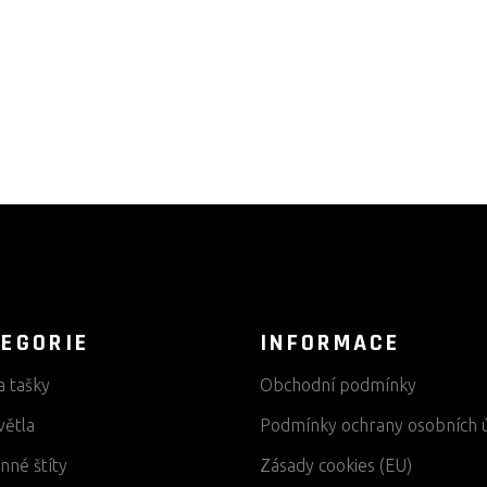
EGORIE
INFORMACE
a tašky
Obchodní podmínky
větla
Podmínky ochrany osobních 
nné štíty
Zásady cookies (EU)