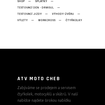
SHOP
SPLÁTKY
TESTOVACÍ DEN - DRMOUL
TESTOVACÍ JIZDY
VÝHODY ÚVĚRU
VÝLETY
WORKCROSS
ČTYŘKOLKY
ATV MOTO CHEB
Zabýváme se prodejem a servisem
čtyřkolek, motocyklů a skútrů. V naší
nabídce najdete širokou nabídku