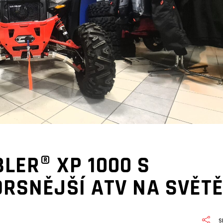
LER® XP 1000 S
DRSNĚJŠÍ ATV NA SVĚT
S