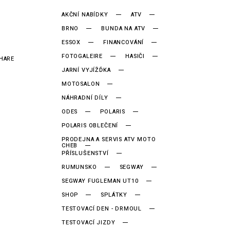
AKČNÍ NABÍDKY
ATV
BRNO
BUNDA NA ATV
ESSOX
FINANCOVÁNÍ
FOTOGALEIRE
HASIČI
HARE
JARNÍ VYJÍŽĎKA
MOTOSALON
NÁHRADNÍ DÍLY
ODES
POLARIS
POLARIS OBLEČENÍ
PRODEJNA A SERVIS ATV MOTO
CHEB
PŘÍSLUŠENSTVÍ
RUMUNSKO
SEGWAY
SEGWAY FUGLEMAN UT10
SHOP
SPLÁTKY
TESTOVACÍ DEN - DRMOUL
TESTOVACÍ JIZDY