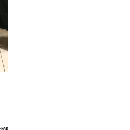
Ě
HARE