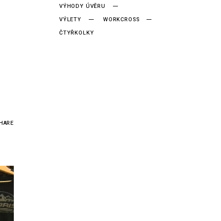
VÝHODY ÚVĚRU
VÝLETY
WORKCROSS
ČTYŘKOLKY
HARE