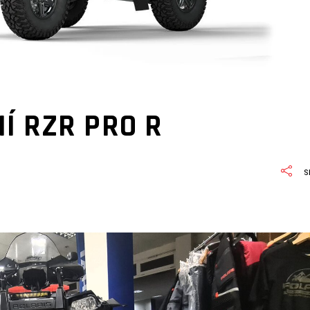
Í RZR PRO R
S