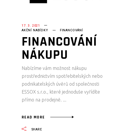
17. 3. 2021
AKČNÍ NABÍDKY
FINANCOVÁNÍ
FINANCOVÁNÍ
NÁKUPU
Nabízíme vám možnost nákupu
prostřednictvím spotřebitelských nebo
podnikatelských úvěrů od společnosti
ESSOX s.r.o., které jednoduše vyřídíte
přímo na prodejně.
READ MORE
SHARE